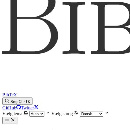
BibTeX
Søg
Ctrl
K
GitHub
Twitter
Vælg tema
Vælg sprog