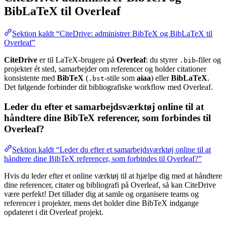
BibLaTeX til Overleaf
Sektion kaldt “CiteDrive: administrer BibTeX og BibLaTeX til
Overleaf”
CiteDrive
er til LaTeX-brugere på
Overleaf
: du styrer
-filer og
.bib
projekter ét sted, samarbejder om referencer og holder citationer
konsistente med
BibTeX
(
-stile som
aiaa
) eller
BibLaTeX
.
.bst
Det følgende forbinder dit bibliografiske workflow med Overleaf.
Leder du efter et samarbejdsværktøj online til at
håndtere dine BibTeX referencer, som forbindes til
Overleaf?
Sektion kaldt “Leder du efter et samarbejdsværktøj online til at
håndtere dine BibTeX referencer, som forbindes til Overleaf?”
Hvis du leder efter et online værktøj til at hjælpe dig med at håndtere
dine referencer, citater og bibliografi på Overleaf, så kan CiteDrive
være perfekt! Det tillader dig at samle og organisere teams og
referencer i projekter, mens det holder dine BibTeX indgange
opdateret i dit Overleaf projekt.