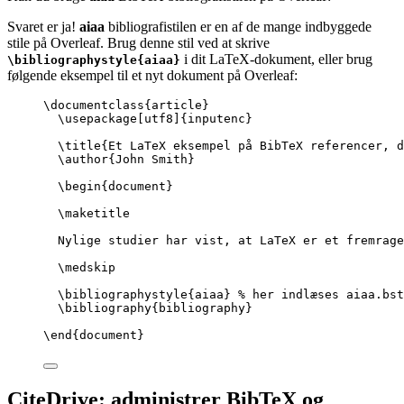
Svaret er ja!
aiaa
bibliografistilen er en af de mange indbyggede
stile på Overleaf. Brug denne stil ved at skrive
i dit LaTeX-dokument, eller brug
\bibliographystyle{aiaa}
følgende eksempel til et nyt dokument på Overleaf:
\documentclass
{
article
}
\usepackage
[
utf8
]{
inputenc
}
\title
{Et LaTeX eksempel på BibTeX referencer, d
\author
{John Smith}
\begin
{
document
}
\maketitle
Nylige studier har vist, at LaTeX er et fremrage
\medskip
\bibliographystyle
{aiaa} 
% her indlæses aiaa.bst
\bibliography
{bibliography}
\end
{
document
}
CiteDrive: administrer BibTeX og