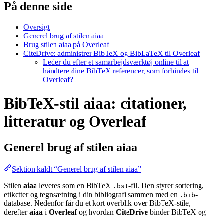
På denne side
Oversigt
Generel brug af stilen aiaa
Brug stilen aiaa på Overleaf
CiteDrive: administrer BibTeX og BibLaTeX til Overleaf
Leder du efter et samarbejdsværktøj online til at
håndtere dine BibTeX referencer, som forbindes til
Overleaf?
BibTeX-stil aiaa: citationer,
litteratur og Overleaf
Generel brug af stilen
aiaa
Sektion kaldt “Generel brug af stilen aiaa”
Stilen
aiaa
leveres som en BibTeX
-fil. Den styrer sortering,
.bst
etiketter og tegnsætning i din bibliografi sammen med en
-
.bib
database. Nedenfor får du et kort overblik over BibTeX-stile,
derefter
aiaa
i
Overleaf
og hvordan
CiteDrive
binder BibTeX og