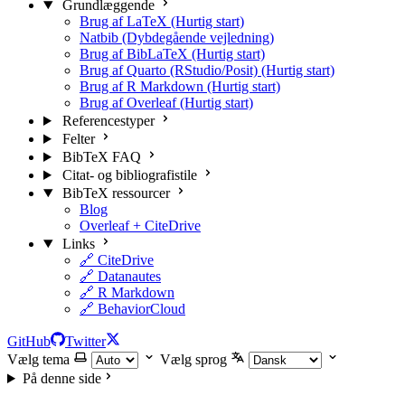
Grundlæggende
Brug af LaTeX (Hurtig start)
Natbib (Dybdegående vejledning)
Brug af BibLaTeX (Hurtig start)
Brug af Quarto (RStudio/Posit) (Hurtig start)
Brug af R Markdown (Hurtig start)
Brug af Overleaf (Hurtig start)
Referencestyper
Felter
BibTeX FAQ
Citat- og bibliografistile
BibTeX ressourcer
Blog
Overleaf + CiteDrive
Links
🔗 CiteDrive
🔗 Datanautes
🔗 R Markdown
🔗 BehaviorCloud
GitHub
Twitter
Vælg tema
Vælg sprog
På denne side