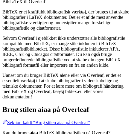
BibLaTeX til Overleaf.
BibTeX er et kraftfuldt bibliografisk værktøj, der bruges til at skabe
bibliografier i LaTeX-dokumenter. Det er et af de mest anvendte
bibliografiske værktøjer og understøtter mange forskellige
bibliografistile og citatformater.
Selvom Overleaf i øjeblikket ikke understøtter alle bibliografistile
kompatible med BibTeX, er mange stile inkluderet i BibTeX
bibliografistilbiblioteket. Disse bibliografistile inkluderer APA,
IEEE, CSE og Chicagos citatformater. Du kan også bruge
brugerdefinerede bibliografistile ved at skabe din egen BibTeX
bibliografi formatfil eller importere en fra en anden kilde.
Uanset om du bruger BibTeX alene eller via Overleaf, er det et
essentielt værktøj til at skabe bibliografier i videnskabelige og
tekniske dokumenter. For at lære mere om bibliografi håndtering
med BibTeX og Overleaf, besøg bibtex.eu eller vores
dokumentation!
Brug stilen
aiaa
på Overleaf
Sektion kaldt “Brug stilen aiaa på Overleaf”
Kan du bruge
aiaa
BibTeX bibliografistilen på Overleaf?