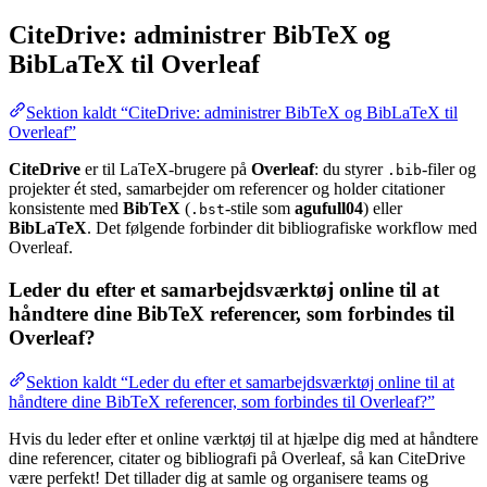
CiteDrive: administrer BibTeX og
BibLaTeX til Overleaf
Sektion kaldt “CiteDrive: administrer BibTeX og BibLaTeX til
Overleaf”
CiteDrive
er til LaTeX-brugere på
Overleaf
: du styrer
-filer og
.bib
projekter ét sted, samarbejder om referencer og holder citationer
konsistente med
BibTeX
(
-stile som
agufull04
) eller
.bst
BibLaTeX
. Det følgende forbinder dit bibliografiske workflow med
Overleaf.
Leder du efter et samarbejdsværktøj online til at
håndtere dine BibTeX referencer, som forbindes til
Overleaf?
Sektion kaldt “Leder du efter et samarbejdsværktøj online til at
håndtere dine BibTeX referencer, som forbindes til Overleaf?”
Hvis du leder efter et online værktøj til at hjælpe dig med at håndtere
dine referencer, citater og bibliografi på Overleaf, så kan CiteDrive
være perfekt! Det tillader dig at samle og organisere teams og