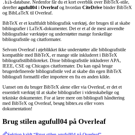
-database. Nedenfor får du et kort overblik over BibTeX-stile,
.bib
derefter
agufull04
i
Overleaf
og hvordan
CiteDrive
binder BibTeX
og BibLaTeX til Overleaf.
BibTeX er et kraftfuldt bibliografisk værktøj, der bruges til at skabe
bibliografier i LaTeX-dokumenter. Det er et af de mest anvendte
bibliografiske værktøjer og understøtter mange forskellige
bibliografistile og citatformater.
Selvom Overleaf i øjeblikket ikke understøtter alle bibliografistile
kompatible med BibTeX, er mange stile inkluderet i BibTeX
bibliografistilbiblioteket. Disse bibliografistile inkluderer APA,
IEEE, CSE og Chicagos citatformater. Du kan også bruge
brugerdefinerede bibliografistile ved at skabe din egen BibTeX
bibliografi formatfil eller importere en fra en anden kilde.
Uanset om du bruger BibTeX alene eller via Overleaf, er det et
essentielt værktøj til at skabe bibliografier i videnskabelige og
tekniske dokumenter. For at lære mere om bibliografi håndtering
med BibTeX og Overleaf, besøg bibtex.eu eller vores
dokumentation!
Brug stilen
agufull04
på Overleaf
Sektion kaldt “Brug stilen agufull04 på Overleaf”