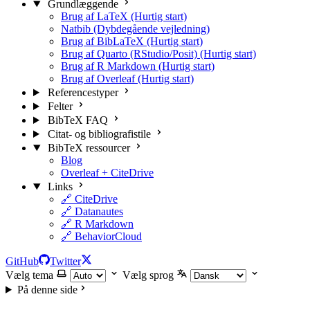
Grundlæggende
Brug af LaTeX (Hurtig start)
Natbib (Dybdegående vejledning)
Brug af BibLaTeX (Hurtig start)
Brug af Quarto (RStudio/Posit) (Hurtig start)
Brug af R Markdown (Hurtig start)
Brug af Overleaf (Hurtig start)
Referencestyper
Felter
BibTeX FAQ
Citat- og bibliografistile
BibTeX ressourcer
Blog
Overleaf + CiteDrive
Links
🔗 CiteDrive
🔗 Datanautes
🔗 R Markdown
🔗 BehaviorCloud
GitHub
Twitter
Vælg tema
Vælg sprog
På denne side