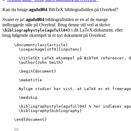
Kan du bruge
agufull04
BibTeX bibliografistilen på Overleaf?
Svaret er ja!
agufull04
bibliografistilen er en af de mange
indbyggede stile på Overleaf. Brug denne stil ved at skrive
i dit LaTeX-dokument, eller
\bibliographystyle{agufull04}
brug følgende eksempel til et nyt dokument på Overleaf:
\documentclass
{
article
}
\usepackage
[
utf8
]{
inputenc
}
\title
{Et LaTeX eksempel på BibTeX referencer, d
\author
{John Smith}
\begin
{
document
}
\maketitle
Nylige studier har vist, at LaTeX er et fremrage
\medskip
\bibliographystyle
{agufull04} 
% her indlæses agu
\bibliography
{bibliography}
\end
{
document
}