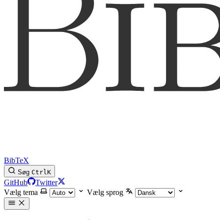
BibTeX
Søg
Ctrl
K
GitHub
Twitter
Vælg tema
Vælg sprog