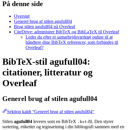
På denne side
Oversigt
Generel brug af stilen agufull04
Brug stilen agufull04 på Overleaf
CiteDrive: administrer BibTeX og BibLaTeX til Overleaf
Leder du efter et samarbejdsværktøj online til at
håndtere dine BibTeX referencer, som forbindes til
Overleaf?
BibTeX-stil agufull04:
citationer, litteratur og
Overleaf
Generel brug af stilen
agufull04
Sektion kaldt “Generel brug af stilen agufull04”
Stilen
agufull04
leveres som en BibTeX
-fil. Den styrer
.bst
sortering, etiketter og tegnsætning i din bibliografi sammen med en