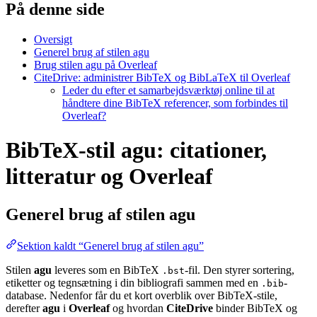
På denne side
Oversigt
Generel brug af stilen agu
Brug stilen agu på Overleaf
CiteDrive: administrer BibTeX og BibLaTeX til Overleaf
Leder du efter et samarbejdsværktøj online til at
håndtere dine BibTeX referencer, som forbindes til
Overleaf?
BibTeX-stil agu: citationer,
litteratur og Overleaf
Generel brug af stilen
agu
Sektion kaldt “Generel brug af stilen agu”
Stilen
agu
leveres som en BibTeX
-fil. Den styrer sortering,
.bst
etiketter og tegnsætning i din bibliografi sammen med en
-
.bib
database. Nedenfor får du et kort overblik over BibTeX-stile,
derefter
agu
i
Overleaf
og hvordan
CiteDrive
binder BibTeX og