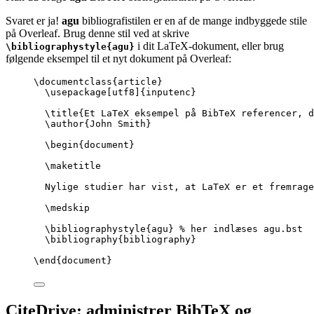
Svaret er ja!
agu
bibliografistilen er en af de mange indbyggede stile
på Overleaf. Brug denne stil ved at skrive
i dit LaTeX-dokument, eller brug
\bibliographystyle{agu}
følgende eksempel til et nyt dokument på Overleaf:
\documentclass
{
article
}
\usepackage
[
utf8
]{
inputenc
}
\title
{Et LaTeX eksempel på BibTeX referencer, d
\author
{John Smith}
\begin
{
document
}
\maketitle
Nylige studier har vist, at LaTeX er et fremrage
\medskip
\bibliographystyle
{agu} 
% her indlæses agu.bst
\bibliography
{bibliography}
\end
{
document
}
CiteDrive: administrer BibTeX og