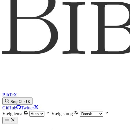
BibTeX
Søg
Ctrl
K
GitHub
Twitter
Vælg tema
Vælg sprog