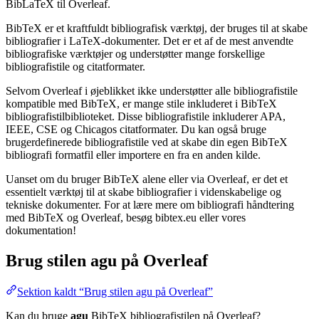
BibLaTeX til Overleaf.
BibTeX er et kraftfuldt bibliografisk værktøj, der bruges til at skabe
bibliografier i LaTeX-dokumenter. Det er et af de mest anvendte
bibliografiske værktøjer og understøtter mange forskellige
bibliografistile og citatformater.
Selvom Overleaf i øjeblikket ikke understøtter alle bibliografistile
kompatible med BibTeX, er mange stile inkluderet i BibTeX
bibliografistilbiblioteket. Disse bibliografistile inkluderer APA,
IEEE, CSE og Chicagos citatformater. Du kan også bruge
brugerdefinerede bibliografistile ved at skabe din egen BibTeX
bibliografi formatfil eller importere en fra en anden kilde.
Uanset om du bruger BibTeX alene eller via Overleaf, er det et
essentielt værktøj til at skabe bibliografier i videnskabelige og
tekniske dokumenter. For at lære mere om bibliografi håndtering
med BibTeX og Overleaf, besøg bibtex.eu eller vores
dokumentation!
Brug stilen
agu
på Overleaf
Sektion kaldt “Brug stilen agu på Overleaf”
Kan du bruge
agu
BibTeX bibliografistilen på Overleaf?