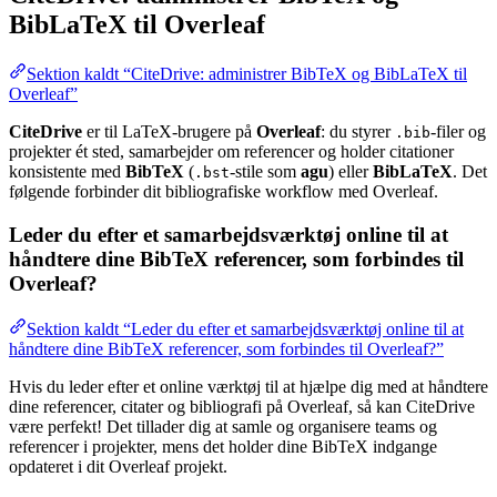
BibLaTeX til Overleaf
Sektion kaldt “CiteDrive: administrer BibTeX og BibLaTeX til
Overleaf”
CiteDrive
er til LaTeX-brugere på
Overleaf
: du styrer
-filer og
.bib
projekter ét sted, samarbejder om referencer og holder citationer
konsistente med
BibTeX
(
-stile som
agu
) eller
BibLaTeX
. Det
.bst
følgende forbinder dit bibliografiske workflow med Overleaf.
Leder du efter et samarbejdsværktøj online til at
håndtere dine BibTeX referencer, som forbindes til
Overleaf?
Sektion kaldt “Leder du efter et samarbejdsværktøj online til at
håndtere dine BibTeX referencer, som forbindes til Overleaf?”
Hvis du leder efter et online værktøj til at hjælpe dig med at håndtere
dine referencer, citater og bibliografi på Overleaf, så kan CiteDrive
være perfekt! Det tillader dig at samle og organisere teams og
referencer i projekter, mens det holder dine BibTeX indgange
opdateret i dit Overleaf projekt.