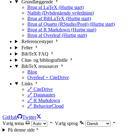
Grundlæggende
Brug af LaTeX (Hurtig start)
Natbib (Dybdegående vejledning)
Brug af BibLaTeX (Hurtig start)
Brug af Quarto (RStudio/Posit) (Hurtig start)
Brug af R Markdown (Hurtig start)
Brug af Overleaf (Hurtig start)
Referencestyper
Felter
BibTeX FAQ
Citat- og bibliografistile
BibTeX ressourcer
Blog
Overleaf + CiteDrive
Links
🔗 CiteDrive
🔗 Datanautes
🔗 R Markdown
🔗 BehaviorCloud
GitHub
Twitter
Vælg tema
Vælg sprog
På denne side