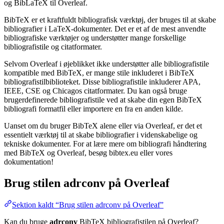
og BibLaTeX til Overleaf.
BibTeX er et kraftfuldt bibliografisk værktøj, der bruges til at skabe
bibliografier i LaTeX-dokumenter. Det er et af de mest anvendte
bibliografiske værktøjer og understøtter mange forskellige
bibliografistile og citatformater.
Selvom Overleaf i øjeblikket ikke understøtter alle bibliografistile
kompatible med BibTeX, er mange stile inkluderet i BibTeX
bibliografistilbiblioteket. Disse bibliografistile inkluderer APA,
IEEE, CSE og Chicagos citatformater. Du kan også bruge
brugerdefinerede bibliografistile ved at skabe din egen BibTeX
bibliografi formatfil eller importere en fra en anden kilde.
Uanset om du bruger BibTeX alene eller via Overleaf, er det et
essentielt værktøj til at skabe bibliografier i videnskabelige og
tekniske dokumenter. For at lære mere om bibliografi håndtering
med BibTeX og Overleaf, besøg bibtex.eu eller vores
dokumentation!
Brug stilen
adrconv
på Overleaf
Sektion kaldt “Brug stilen adrconv på Overleaf”
Kan du bruge
adrconv
BibTeX bibliografistilen på Overleaf?