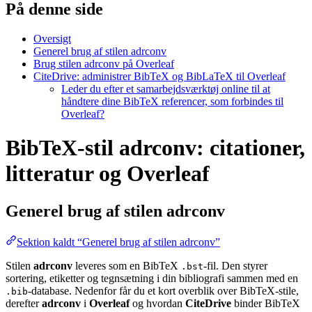
På denne side
Oversigt
Generel brug af stilen adrconv
Brug stilen adrconv på Overleaf
CiteDrive: administrer BibTeX og BibLaTeX til Overleaf
Leder du efter et samarbejdsværktøj online til at
håndtere dine BibTeX referencer, som forbindes til
Overleaf?
BibTeX-stil adrconv: citationer,
litteratur og Overleaf
Generel brug af stilen
adrconv
Sektion kaldt “Generel brug af stilen adrconv”
Stilen
adrconv
leveres som en BibTeX
-fil. Den styrer
.bst
sortering, etiketter og tegnsætning i din bibliografi sammen med en
-database. Nedenfor får du et kort overblik over BibTeX-stile,
.bib
derefter
adrconv
i
Overleaf
og hvordan
CiteDrive
binder BibTeX