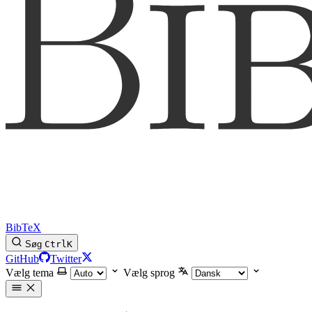
BibTeX
Søg
Ctrl
K
GitHub
Twitter
Vælg tema
Vælg sprog