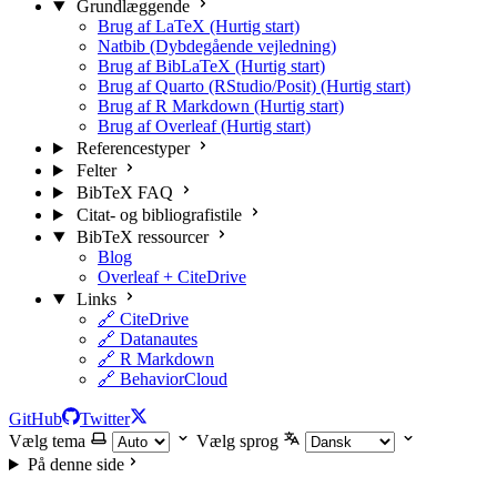
Grundlæggende
Brug af LaTeX (Hurtig start)
Natbib (Dybdegående vejledning)
Brug af BibLaTeX (Hurtig start)
Brug af Quarto (RStudio/Posit) (Hurtig start)
Brug af R Markdown (Hurtig start)
Brug af Overleaf (Hurtig start)
Referencestyper
Felter
BibTeX FAQ
Citat- og bibliografistile
BibTeX ressourcer
Blog
Overleaf + CiteDrive
Links
🔗 CiteDrive
🔗 Datanautes
🔗 R Markdown
🔗 BehaviorCloud
GitHub
Twitter
Vælg tema
Vælg sprog
På denne side