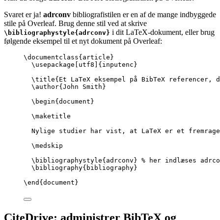
Svaret er ja!
adrconv
bibliografistilen er en af de mange indbyggede
stile på Overleaf. Brug denne stil ved at skrive
i dit LaTeX-dokument, eller brug
\bibliographystyle{adrconv}
følgende eksempel til et nyt dokument på Overleaf:
\documentclass
{
article
}
\usepackage
[
utf8
]{
inputenc
}
\title
{Et LaTeX eksempel på BibTeX referencer, 
\author
{John Smith}
\begin
{
document
}
\maketitle
Nylige studier har vist, at LaTeX er et fremrage
\medskip
\bibliographystyle
{adrconv} 
% her indlæses adrco
\bibliography
{bibliography}
\end
{
document
}
CiteDrive: administrer BibTeX og