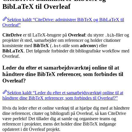
BibLaTeX til Overleaf
Sektion kaldt “CiteDrive: administrer BibTeX og BibLaTeX til
Overleaf”
CiteDrive
er til LaTeX-brugere på
Overleaf
: du styrer
-filer og
.bib
projekter ét sted, samarbejder om referencer og holder citationer
konsistente med
BibTeX
(
-stile som
adrconv
) eller
.bst
BibLaTeX
. Det følgende forbinder dit bibliografiske workflow med
Overleaf.
Leder du efter et samarbejdsværktøj online til at
håndtere dine BibTeX referencer, som forbindes til
Overleaf?
Sektion kaldt “Leder du efter et samarbejdsværktøj online til at
håndtere dine BibTeX referencer, som forbindes til Overleaf?”
Hvis du leder efter et online værktøj til at hjælpe dig med at håndtere
dine referencer, citater og bibliografi på Overleaf, så kan CiteDrive
være perfekt! Det tillader dig at samle og organisere teams og
referencer i projekter, mens det holder dine BibTeX indgange
opdateret i dit Overleaf projekt.