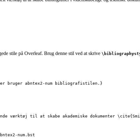
ede stile på Overleaf. Brug denne stil ved at skrive
\bibliographyst
er bruger abntex2-num bibliografistilen.}
nde værktøj til at skabe akademiske dokumenter 
\cite
{
Smi
bntex2-num.bst