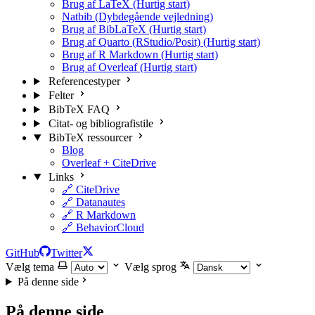
Brug af LaTeX (Hurtig start)
Natbib (Dybdegående vejledning)
Brug af BibLaTeX (Hurtig start)
Brug af Quarto (RStudio/Posit) (Hurtig start)
Brug af R Markdown (Hurtig start)
Brug af Overleaf (Hurtig start)
Referencestyper
Felter
BibTeX FAQ
Citat- og bibliografistile
BibTeX ressourcer
Blog
Overleaf + CiteDrive
Links
🔗 CiteDrive
🔗 Datanautes
🔗 R Markdown
🔗 BehaviorCloud
GitHub
Twitter
Vælg tema
Vælg sprog
På denne side
På denne side