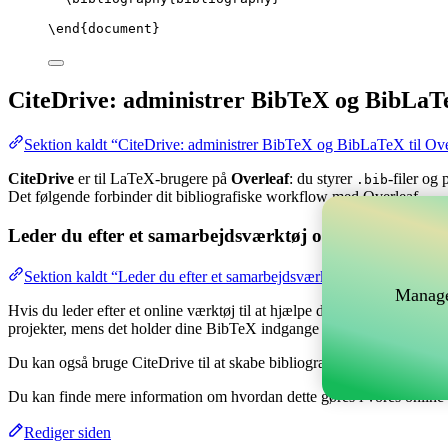
\end
{
document
}
CiteDrive: administrer BibTeX og BibLaTe
Sektion kaldt “CiteDrive: administrer BibTeX og BibLaTeX til Ove
CiteDrive
er til LaTeX-brugere på
Overleaf
: du styrer
-filer og
.bib
Det følgende forbinder dit bibliografiske workflow med Overleaf.
Leder du efter et samarbejdsværktøj online til at hånd
Sektion kaldt “Leder du efter et samarbejdsværktøj online til at hå
Manage
Hvis du leder efter et online værktøj til at hjælpe dig med at håndtere 
projekter, mens det holder dine BibTeX indgange opdateret i dit Overl
Du kan også bruge CiteDrive til at skabe bibliografier og citater i for
Du kan finde mere information om hvordan dette gøres i vores onlin
Rediger siden