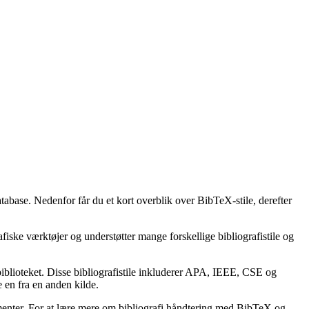
atabase. Nedenfor får du et kort overblik over BibTeX-stile, derefter
afiske værktøjer og understøtter mange forskellige bibliografistile og
lbiblioteket. Disse bibliografistile inkluderer APA, IEEE, CSE og
 en fra en anden kilde.
kumenter. For at lære mere om bibliografi håndtering med BibTeX og