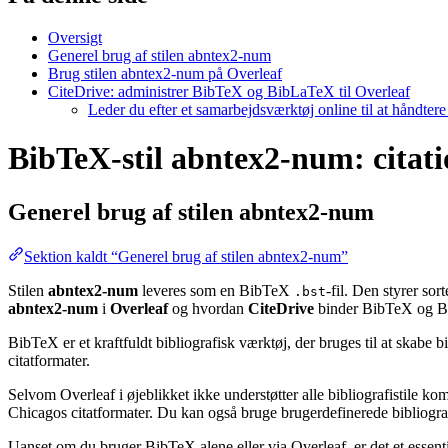
Oversigt
Generel brug af stilen abntex2-num
Brug stilen abntex2-num på Overleaf
CiteDrive: administrer BibTeX og BibLaTeX til Overleaf
Leder du efter et samarbejdsværktøj online til at håndter
BibTeX-stil abntex2-num: citatio
Generel brug af stilen
abntex2-num
Sektion kaldt “Generel brug af stilen abntex2-num”
Stilen
abntex2-num
leveres som en BibTeX
-fil. Den styrer so
.bst
abntex2-num
i
Overleaf
og hvordan
CiteDrive
binder BibTeX og Bi
BibTeX er et kraftfuldt bibliografisk værktøj, der bruges til at skabe 
citatformater.
Selvom Overleaf i øjeblikket ikke understøtter alle bibliografistile k
Chicagos citatformater. Du kan også bruge brugerdefinerede bibliografi
Uanset om du bruger BibTeX alene eller via Overleaf, er det et essent