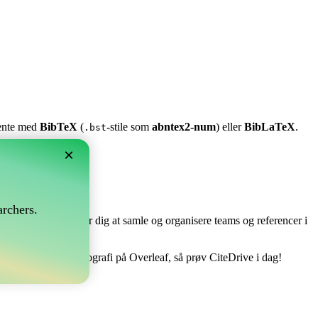
stente med
BibTeX
(
-stile som
abntex2-num
) eller
BibLaTeX
.
.bst
×
?
rchers.
e perfekt! Det tillader dig at samle og organisere teams og referencer i
at håndtere din bibliografi på Overleaf, så prøv CiteDrive i dag!