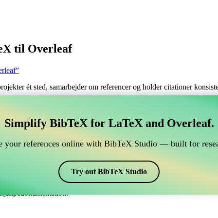
X til Overleaf
rleaf”
 projekter ét sted, samarbejder om referencer og holder citationer konsi
tere dine BibTeX referencer, som forbindes til Overleaf
Simplify BibTeX for LaTeX and Overleaf.
ndtere dine BibTeX referencer, som forbindes til Overleaf?”
 your references online with BibTeX Studio — built for resea
dine referencer, citater og bibliografi på Overleaf, så kan CiteDrive vær
eaf projekt.
Try out BibTeX Studio
skellige stile, inklusiv abntex2-num. Så hvis du leder efter en nem måde 
e hjælpedokumentation.