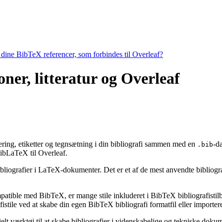
e dine BibTeX referencer, som forbindes til Overleaf?
ner, litteratur og Overleaf
rtering, etiketter og tegnsætning i din bibliografi sammen med en
-d
.bib
bLaTeX til Overleaf.
bibliografier i LaTeX-dokumenter. Det er et af de mest anvendte bibliogr
ompatible med BibTeX, er mange stile inkluderet i BibTeX bibliografisti
stile ved at skabe din egen BibTeX bibliografi formatfil eller importere
ielt værktøj til at skabe bibliografier i videnskabelige og tekniske do