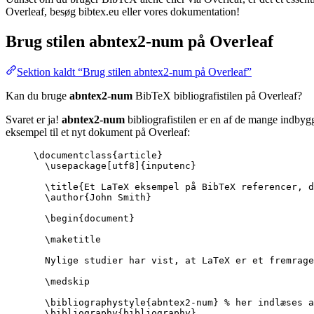
Overleaf, besøg bibtex.eu eller vores dokumentation!
Brug stilen
abntex2-num
på Overleaf
Sektion kaldt “Brug stilen abntex2-num på Overleaf”
Kan du bruge
abntex2-num
BibTeX bibliografistilen på Overleaf?
Svaret er ja!
abntex2-num
bibliografistilen er en af de mange indbygg
eksempel til et nyt dokument på Overleaf:
\documentclass
{
article
}
\usepackage
[
utf8
]{
inputenc
}
\title
{Et LaTeX eksempel på BibTeX referencer, d
\author
{John Smith}
\begin
{
document
}
\maketitle
Nylige studier har vist, at LaTeX er et fremrage
\medskip
\bibliographystyle
{abntex2-num} 
% her indlæses a
\bibliography
{bibliography}