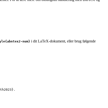
i dit LaTeX-dokument, eller brug følgende
yle{abntex2-num}
th2023
}.