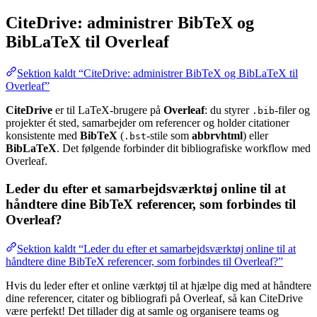
CiteDrive: administrer BibTeX og
BibLaTeX til Overleaf
Sektion kaldt “CiteDrive: administrer BibTeX og BibLaTeX til
Overleaf”
CiteDrive
er til LaTeX-brugere på
Overleaf
: du styrer
-filer og
.bib
projekter ét sted, samarbejder om referencer og holder citationer
konsistente med
BibTeX
(
-stile som
abbrvhtml
) eller
.bst
BibLaTeX
. Det følgende forbinder dit bibliografiske workflow med
Overleaf.
Leder du efter et samarbejdsværktøj online til at
håndtere dine BibTeX referencer, som forbindes til
Overleaf?
Sektion kaldt “Leder du efter et samarbejdsværktøj online til at
håndtere dine BibTeX referencer, som forbindes til Overleaf?”
Hvis du leder efter et online værktøj til at hjælpe dig med at håndtere
dine referencer, citater og bibliografi på Overleaf, så kan CiteDrive
være perfekt! Det tillader dig at samle og organisere teams og