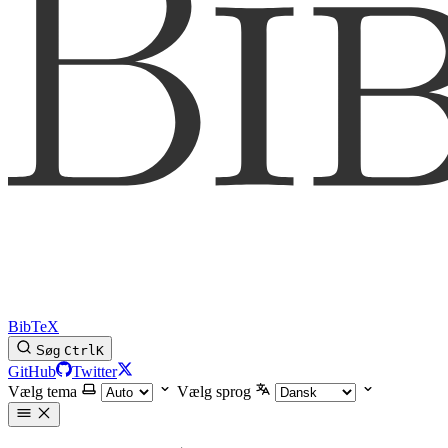
BibTeX
Søg
Ctrl
K
GitHub
Twitter
Vælg tema
Vælg sprog