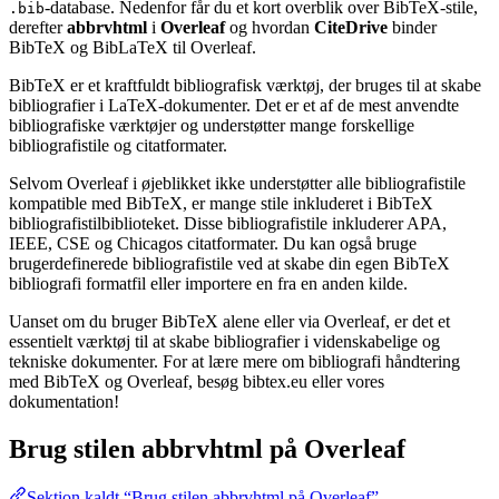
-database. Nedenfor får du et kort overblik over BibTeX-stile,
.bib
derefter
abbrvhtml
i
Overleaf
og hvordan
CiteDrive
binder
BibTeX og BibLaTeX til Overleaf.
BibTeX er et kraftfuldt bibliografisk værktøj, der bruges til at skabe
bibliografier i LaTeX-dokumenter. Det er et af de mest anvendte
bibliografiske værktøjer og understøtter mange forskellige
bibliografistile og citatformater.
Selvom Overleaf i øjeblikket ikke understøtter alle bibliografistile
kompatible med BibTeX, er mange stile inkluderet i BibTeX
bibliografistilbiblioteket. Disse bibliografistile inkluderer APA,
IEEE, CSE og Chicagos citatformater. Du kan også bruge
brugerdefinerede bibliografistile ved at skabe din egen BibTeX
bibliografi formatfil eller importere en fra en anden kilde.
Uanset om du bruger BibTeX alene eller via Overleaf, er det et
essentielt værktøj til at skabe bibliografier i videnskabelige og
tekniske dokumenter. For at lære mere om bibliografi håndtering
med BibTeX og Overleaf, besøg bibtex.eu eller vores
dokumentation!
Brug stilen
abbrvhtml
på Overleaf
Sektion kaldt “Brug stilen abbrvhtml på Overleaf”