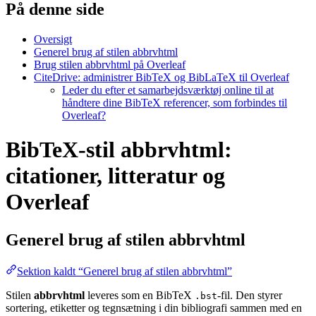
På denne side
Oversigt
Generel brug af stilen abbrvhtml
Brug stilen abbrvhtml på Overleaf
CiteDrive: administrer BibTeX og BibLaTeX til Overleaf
Leder du efter et samarbejdsværktøj online til at
håndtere dine BibTeX referencer, som forbindes til
Overleaf?
BibTeX-stil abbrvhtml:
citationer, litteratur og
Overleaf
Generel brug af stilen
abbrvhtml
Sektion kaldt “Generel brug af stilen abbrvhtml”
Stilen
abbrvhtml
leveres som en BibTeX
-fil. Den styrer
.bst
sortering, etiketter og tegnsætning i din bibliografi sammen med en