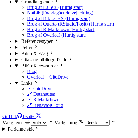
Grundlæggende
Brug af LaTeX (Hurtig start)
Natbib (Dybdegående vejledning)
Brug af BibLaTeX (Hurtig start)
Brug af Quarto (RStudio/Posit) (Hurtig start)
Brug af R Markdown (Hurtig start)
Brug af Overleaf (Hurtig start)
Referencestyper
Felter
BibTeX FAQ
Citat- og bibliografistile
BibTeX ressourcer
Blog
Overleaf + CiteDrive
Links
🔗 CiteDrive
🔗 Datanautes
🔗 R Markdown
🔗 BehaviorCloud
GitHub
Twitter
Vælg tema
Vælg sprog
På denne side