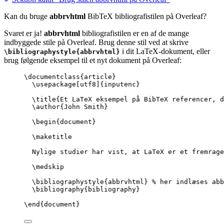
Kan du bruge
abbrvhtml
BibTeX bibliografistilen på Overleaf?
Svaret er ja!
abbrvhtml
bibliografistilen er en af de mange
indbyggede stile på Overleaf. Brug denne stil ved at skrive
i dit LaTeX-dokument, eller
\bibliographystyle{abbrvhtml}
brug følgende eksempel til et nyt dokument på Overleaf:
\documentclass
{
article
}
\usepackage
[
utf8
]{
inputenc
}
\title
{Et LaTeX eksempel på BibTeX referencer, d
\author
{John Smith}
\begin
{
document
}
\maketitle
Nylige studier har vist, at LaTeX er et fremrage
\medskip
\bibliographystyle
{abbrvhtml} 
% her indlæses abb
\bibliography
{bibliography}
\end
{
document
}