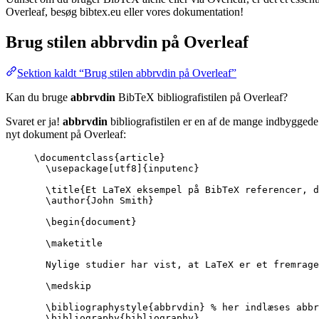
Overleaf, besøg bibtex.eu eller vores dokumentation!
Brug stilen
abbrvdin
på Overleaf
Sektion kaldt “Brug stilen abbrvdin på Overleaf”
Kan du bruge
abbrvdin
BibTeX bibliografistilen på Overleaf?
Svaret er ja!
abbrvdin
bibliografistilen er en af de mange indbyggede 
nyt dokument på Overleaf:
\documentclass
{
article
}
\usepackage
[
utf8
]{
inputenc
}
\title
{Et LaTeX eksempel på BibTeX referencer, d
\author
{John Smith}
\begin
{
document
}
\maketitle
Nylige studier har vist, at LaTeX er et fremrage
\medskip
\bibliographystyle
{abbrvdin} 
% her indlæses abbr
\bibliography
{bibliography}