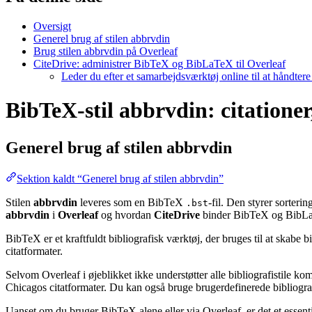
Oversigt
Generel brug af stilen abbrvdin
Brug stilen abbrvdin på Overleaf
CiteDrive: administrer BibTeX og BibLaTeX til Overleaf
Leder du efter et samarbejdsværktøj online til at håndter
BibTeX-stil abbrvdin: citationer
Generel brug af stilen
abbrvdin
Sektion kaldt “Generel brug af stilen abbrvdin”
Stilen
abbrvdin
leveres som en BibTeX
-fil. Den styrer sorteri
.bst
abbrvdin
i
Overleaf
og hvordan
CiteDrive
binder BibTeX og BibLaT
BibTeX er et kraftfuldt bibliografisk værktøj, der bruges til at skabe 
citatformater.
Selvom Overleaf i øjeblikket ikke understøtter alle bibliografistile k
Chicagos citatformater. Du kan også bruge brugerdefinerede bibliografi
Uanset om du bruger BibTeX alene eller via Overleaf, er det et essent