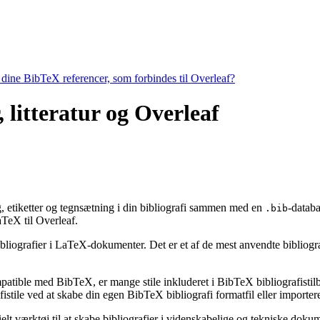
e dine BibTeX referencer, som forbindes til Overleaf?
, litteratur og Overleaf
ng, etiketter og tegnsætning i din bibliografi sammen med en
-databa
.bib
eX til Overleaf.
bibliografier i LaTeX-dokumenter. Det er et af de mest anvendte bibliogr
ompatible med BibTeX, er mange stile inkluderet i BibTeX bibliografisti
stile ved at skabe din egen BibTeX bibliografi formatfil eller importere
ielt værktøj til at skabe bibliografier i videnskabelige og tekniske do