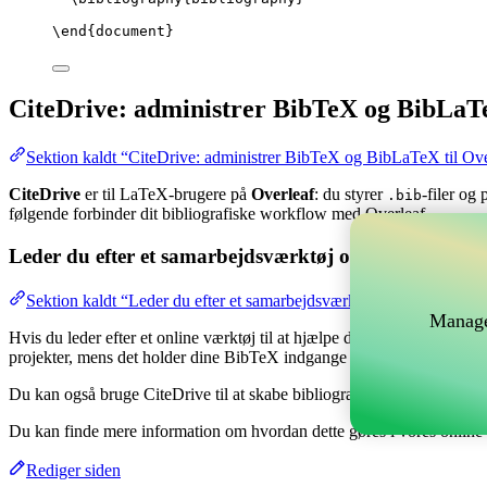
\end
{
document
}
CiteDrive: administrer BibTeX og BibLaTe
Sektion kaldt “CiteDrive: administrer BibTeX og BibLaTeX til Ove
CiteDrive
er til LaTeX-brugere på
Overleaf
: du styrer
-filer og
.bib
følgende forbinder dit bibliografiske workflow med Overleaf.
Leder du efter et samarbejdsværktøj online til at hånd
Sektion kaldt “Leder du efter et samarbejdsværktøj online til at hå
Manage
Hvis du leder efter et online værktøj til at hjælpe dig med at håndtere 
projekter, mens det holder dine BibTeX indgange opdateret i dit Overl
Du kan også bruge CiteDrive til at skabe bibliografier og citater i fors
Du kan finde mere information om hvordan dette gøres i vores onlin
Rediger siden