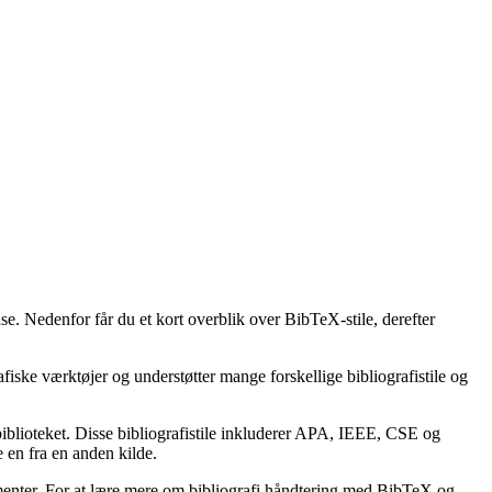
se. Nedenfor får du et kort overblik over BibTeX-stile, derefter
afiske værktøjer og understøtter mange forskellige bibliografistile og
lbiblioteket. Disse bibliografistile inkluderer APA, IEEE, CSE og
 en fra en anden kilde.
kumenter. For at lære mere om bibliografi håndtering med BibTeX og