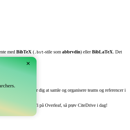
stente med
BibTeX
(
-stile som
abbrvdin
) eller
BibLaTeX
. Det
.bst
×
?
rchers.
e perfekt! Det tillader dig at samle og organisere teams og referencer i
åndtere din bibliografi på Overleaf, så prøv CiteDrive i dag!