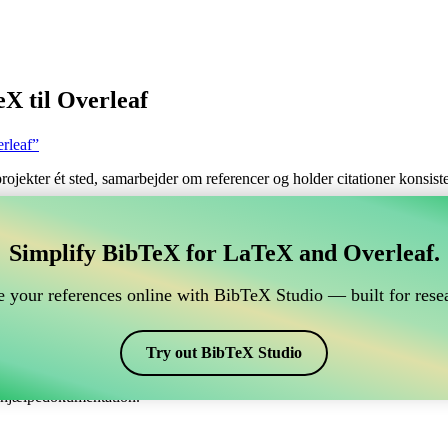
X til Overleaf
rleaf”
 projekter ét sted, samarbejder om referencer og holder citationer konsi
tere dine BibTeX referencer, som forbindes til Overleaf
Simplify BibTeX for LaTeX and Overleaf.
ndtere dine BibTeX referencer, som forbindes til Overleaf?”
 your references online with BibTeX Studio — built for resea
dine referencer, citater og bibliografi på Overleaf, så kan CiteDrive vær
eaf projekt.
Try out BibTeX Studio
kellige stile, inklusiv abbrvdin. Så hvis du leder efter en nem måde at h
e hjælpedokumentation.