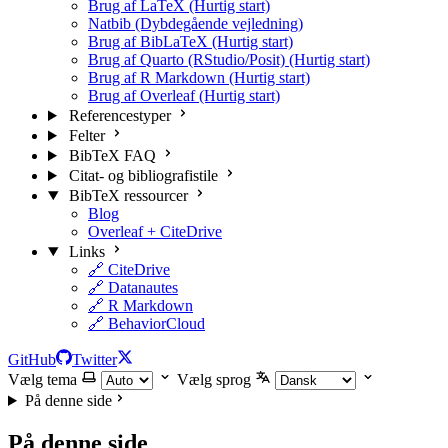
Brug af LaTeX (Hurtig start)
Natbib (Dybdegående vejledning)
Brug af BibLaTeX (Hurtig start)
Brug af Quarto (RStudio/Posit) (Hurtig start)
Brug af R Markdown (Hurtig start)
Brug af Overleaf (Hurtig start)
Referencestyper
Felter
BibTeX FAQ
Citat- og bibliografistile
BibTeX ressourcer
Blog
Overleaf + CiteDrive
Links
🔗 CiteDrive
🔗 Datanautes
🔗 R Markdown
🔗 BehaviorCloud
GitHub
Twitter
Vælg tema
Vælg sprog
På denne side
På denne side