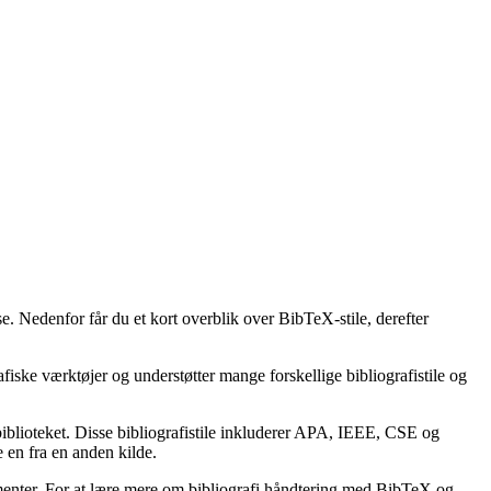
e. Nedenfor får du et kort overblik over BibTeX-stile, derefter
afiske værktøjer og understøtter mange forskellige bibliografistile og
lbiblioteket. Disse bibliografistile inkluderer APA, IEEE, CSE og
 en fra en anden kilde.
kumenter. For at lære mere om bibliografi håndtering med BibTeX og