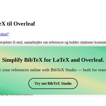
X til Overleaf
rleaf”
 projekter ét sted, samarbejder om referencer og holder citationer konsi
tere dine BibTeX referencer, som forbindes til Overleaf
Simplify BibTeX for LaTeX and Overleaf.
ndtere dine BibTeX referencer, som forbindes til Overleaf?”
 your references online with BibTeX Studio — built for resea
dine referencer, citater og bibliografi på Overleaf, så kan CiteDrive vær
eaf projekt.
Try out BibTeX Studio
kellige stile, inklusiv abbrv-fr. Så hvis du leder efter en nem måde at hå
e hjælpedokumentation.