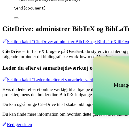
\end
{
document
}
CiteDrive: administrer BibTeX og BibLaTe
Sektion kaldt “CiteDrive: administrer BibTeX og BibLaTeX til Ove
CiteDrive
er til LaTeX-brugere på
Overleaf
: du styrer
-filer og
.bib
følgende forbinder dit bibliografiske workflow med Overleaf.
Leder du efter et samarbejdsværktøj online til at hånd
Sektion kaldt “Leder du efter et samarbejdsværktøj online til at hå
Manage
Hvis du leder efter et online værktøj til at hjælpe dig med at håndtere 
projekter, mens det holder dine BibTeX indgange opdateret i dit Overl
Du kan også bruge CiteDrive til at skabe bibliografier og citater i fors
Du kan finde mere information om hvordan dette gøres i vores onlin
Rediger siden