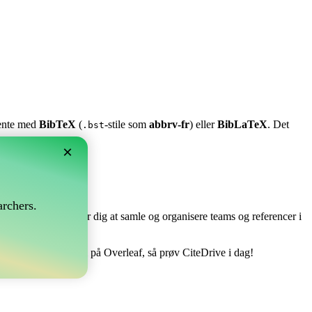
stente med
BibTeX
(
-stile som
abbrv-fr
) eller
BibLaTeX
. Det
.bst
×
?
rchers.
e perfekt! Det tillader dig at samle og organisere teams og referencer i
ndtere din bibliografi på Overleaf, så prøv CiteDrive i dag!