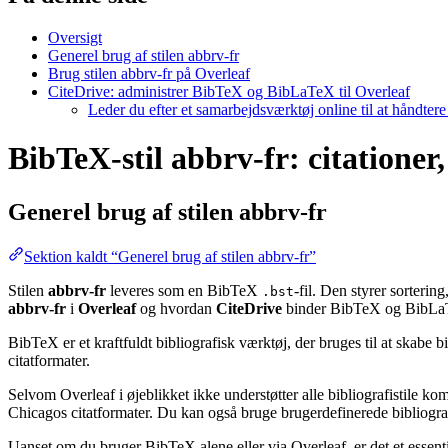
Oversigt
Generel brug af stilen abbrv-fr
Brug stilen abbrv-fr på Overleaf
CiteDrive: administrer BibTeX og BibLaTeX til Overleaf
Leder du efter et samarbejdsværktøj online til at håndter
BibTeX-stil abbrv-fr: citationer,
Generel brug af stilen
abbrv-fr
Sektion kaldt “Generel brug af stilen abbrv-fr”
Stilen
abbrv-fr
leveres som en BibTeX
-fil. Den styrer sorteri
.bst
abbrv-fr
i
Overleaf
og hvordan
CiteDrive
binder BibTeX og BibLaT
BibTeX er et kraftfuldt bibliografisk værktøj, der bruges til at skabe 
citatformater.
Selvom Overleaf i øjeblikket ikke understøtter alle bibliografistile k
Chicagos citatformater. Du kan også bruge brugerdefinerede bibliografi
Uanset om du bruger BibTeX alene eller via Overleaf, er det et essent