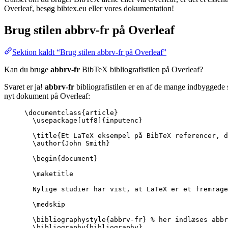
Overleaf, besøg bibtex.eu eller vores dokumentation!
Brug stilen
abbrv-fr
på Overleaf
Sektion kaldt “Brug stilen abbrv-fr på Overleaf”
Kan du bruge
abbrv-fr
BibTeX bibliografistilen på Overleaf?
Svaret er ja!
abbrv-fr
bibliografistilen er en af de mange indbyggede s
nyt dokument på Overleaf:
\documentclass
{
article
}
\usepackage
[
utf8
]{
inputenc
}
\title
{Et LaTeX eksempel på BibTeX referencer, d
\author
{John Smith}
\begin
{
document
}
\maketitle
Nylige studier har vist, at LaTeX er et fremrage
\medskip
\bibliographystyle
{abbrv-fr} 
% her indlæses abbr
\bibliography
{bibliography}