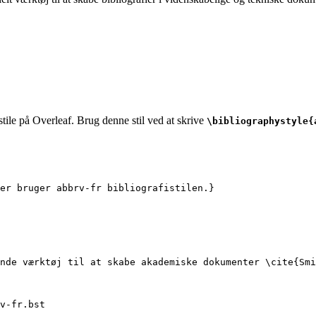
tile på Overleaf. Brug denne stil ved at skrive
\bibliographystyle{
er bruger abbrv-fr bibliografistilen.}
nde værktøj til at skabe akademiske dokumenter 
\cite
{
Smi
v-fr.bst