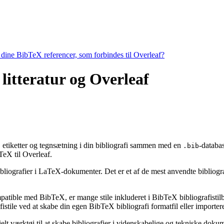
e dine BibTeX referencer, som forbindes til Overleaf?
 litteratur og Overleaf
ng, etiketter og tegnsætning i din bibliografi sammen med en
-databas
.bib
eX til Overleaf.
bibliografier i LaTeX-dokumenter. Det er et af de mest anvendte bibliogr
ompatible med BibTeX, er mange stile inkluderet i BibTeX bibliografisti
stile ved at skabe din egen BibTeX bibliografi formatfil eller importere
ielt værktøj til at skabe bibliografier i videnskabelige og tekniske do