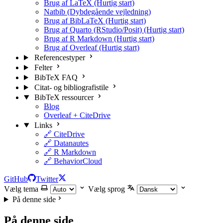
Brug af LaTeX (Hurtig start)
Natbib (Dybdegående vejledning)
Brug af BibLaTeX (Hurtig start)
Brug af Quarto (RStudio/Posit) (Hurtig start)
Brug af R Markdown (Hurtig start)
Brug af Overleaf (Hurtig start)
Referencestyper
Felter
BibTeX FAQ
Citat- og bibliografistile
BibTeX ressourcer
Blog
Overleaf + CiteDrive
Links
🔗 CiteDrive
🔗 Datanautes
🔗 R Markdown
🔗 BehaviorCloud
GitHub
Twitter
Vælg tema
Vælg sprog
På denne side
På denne side