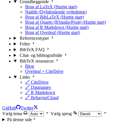
Grundlæggende
Brug af LaTeX (Hurtig start)
Natbib (Dybdegående vejledning)
Brug af BibLaTeX (Hurtig start)
Brug af Quarto (RStudio/Posit) (Hurtig start)
Brug af R Markdown (Hurtig start)
Brug af Overleaf (Hurtig start)
Referencestyper
Felter
BibTeX FAQ
Citat- og bibliografistile
BibTeX ressourcer
Blog
Overleaf + CiteDrive
Links
🔗 CiteDrive
🔗 Datanautes
🔗 R Markdown
🔗 BehaviorCloud
GitHub
Twitter
Vælg tema
Vælg sprog
På denne side