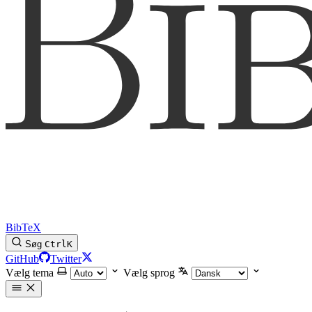
BibTeX
Søg
Ctrl
K
GitHub
Twitter
Vælg tema
Vælg sprog