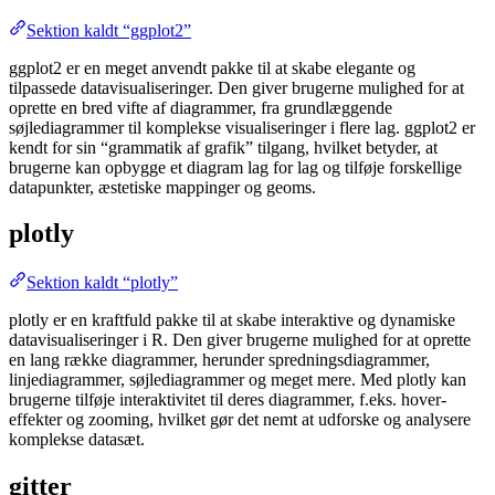
Sektion kaldt “ggplot2”
ggplot2 er en meget anvendt pakke til at skabe elegante og
tilpassede datavisualiseringer. Den giver brugerne mulighed for at
oprette en bred vifte af diagrammer, fra grundlæggende
søjlediagrammer til komplekse visualiseringer i flere lag. ggplot2 er
kendt for sin “grammatik af grafik” tilgang, hvilket betyder, at
brugerne kan opbygge et diagram lag for lag og tilføje forskellige
datapunkter, æstetiske mappinger og geoms.
plotly
Sektion kaldt “plotly”
plotly er en kraftfuld pakke til at skabe interaktive og dynamiske
datavisualiseringer i R. Den giver brugerne mulighed for at oprette
en lang række diagrammer, herunder spredningsdiagrammer,
linjediagrammer, søjlediagrammer og meget mere. Med plotly kan
brugerne tilføje interaktivitet til deres diagrammer, f.eks. hover-
effekter og zooming, hvilket gør det nemt at udforske og analysere
komplekse datasæt.
gitter