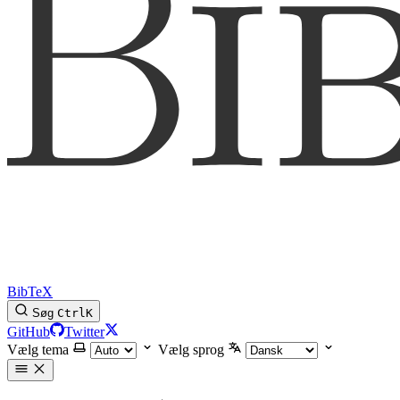
BibTeX
Søg
Ctrl
K
GitHub
Twitter
Vælg tema
Vælg sprog