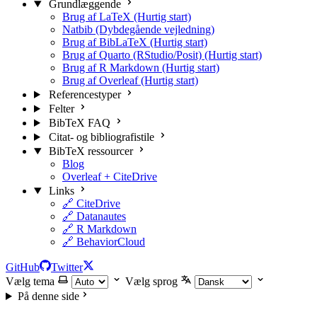
Grundlæggende
Brug af LaTeX (Hurtig start)
Natbib (Dybdegående vejledning)
Brug af BibLaTeX (Hurtig start)
Brug af Quarto (RStudio/Posit) (Hurtig start)
Brug af R Markdown (Hurtig start)
Brug af Overleaf (Hurtig start)
Referencestyper
Felter
BibTeX FAQ
Citat- og bibliografistile
BibTeX ressourcer
Blog
Overleaf + CiteDrive
Links
🔗 CiteDrive
🔗 Datanautes
🔗 R Markdown
🔗 BehaviorCloud
GitHub
Twitter
Vælg tema
Vælg sprog
På denne side