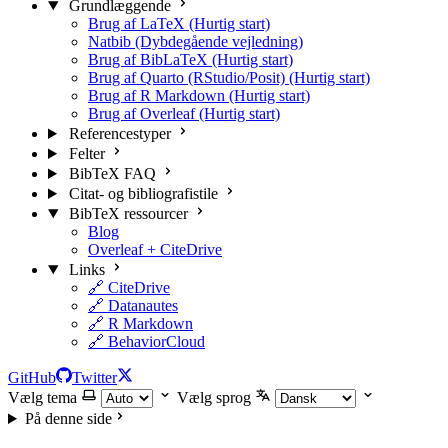
Grundlæggende
Brug af LaTeX (Hurtig start)
Natbib (Dybdegående vejledning)
Brug af BibLaTeX (Hurtig start)
Brug af Quarto (RStudio/Posit) (Hurtig start)
Brug af R Markdown (Hurtig start)
Brug af Overleaf (Hurtig start)
Referencestyper
Felter
BibTeX FAQ
Citat- og bibliografistile
BibTeX ressourcer
Blog
Overleaf + CiteDrive
Links
🔗 CiteDrive
🔗 Datanautes
🔗 R Markdown
🔗 BehaviorCloud
GitHub
Twitter
Vælg tema
Vælg sprog
På denne side