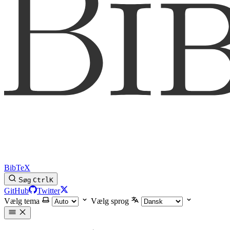
BibTeX
Søg
Ctrl
K
GitHub
Twitter
Vælg tema
Vælg sprog