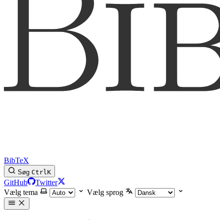
BibTeX
Søg
Ctrl
K
GitHub
Twitter
Vælg tema
Vælg sprog