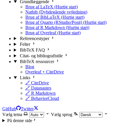
Grundlæggende
Brug af LaTeX (Hurtig start)
Natbib (Dybdegående vejledning)
Brug af BibLaTeX (Hurtig start)
Brug af Quarto (RStudio/Posit) (Hurtig start)
Brug af R Markdown (Hurtig start)
Brug af Overleaf (Hurtig start)
Referencestyper
Felter
BibTeX FAQ
Citat- og bibliografistile
BibTeX ressourcer
Blog
Overleaf + CiteDrive
Links
🔗 CiteDrive
🔗 Datanautes
🔗 R Markdown
🔗 BehaviorCloud
GitHub
Twitter
Vælg tema
Vælg sprog
På denne side