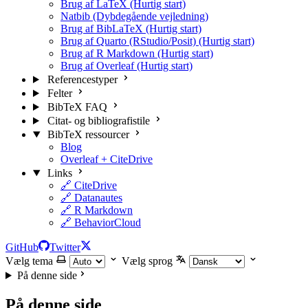
Brug af LaTeX (Hurtig start)
Natbib (Dybdegående vejledning)
Brug af BibLaTeX (Hurtig start)
Brug af Quarto (RStudio/Posit) (Hurtig start)
Brug af R Markdown (Hurtig start)
Brug af Overleaf (Hurtig start)
Referencestyper
Felter
BibTeX FAQ
Citat- og bibliografistile
BibTeX ressourcer
Blog
Overleaf + CiteDrive
Links
🔗 CiteDrive
🔗 Datanautes
🔗 R Markdown
🔗 BehaviorCloud
GitHub
Twitter
Vælg tema
Vælg sprog
På denne side
På denne side