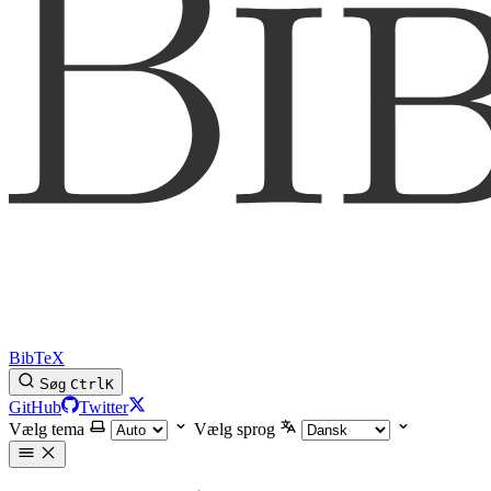
BibTeX
Søg
Ctrl
K
GitHub
Twitter
Vælg tema
Vælg sprog