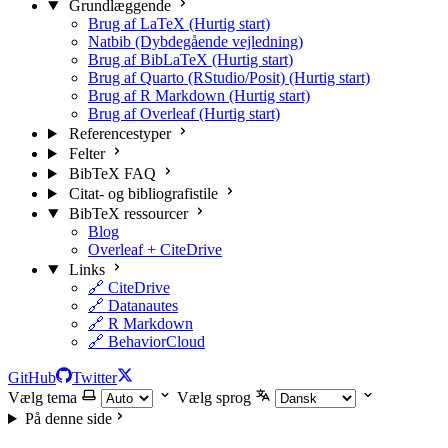
Grundlæggende
Brug af LaTeX (Hurtig start)
Natbib (Dybdegående vejledning)
Brug af BibLaTeX (Hurtig start)
Brug af Quarto (RStudio/Posit) (Hurtig start)
Brug af R Markdown (Hurtig start)
Brug af Overleaf (Hurtig start)
Referencestyper
Felter
BibTeX FAQ
Citat- og bibliografistile
BibTeX ressourcer
Blog
Overleaf + CiteDrive
Links
🔗 CiteDrive
🔗 Datanautes
🔗 R Markdown
🔗 BehaviorCloud
GitHub
Twitter
Vælg tema
Vælg sprog
På denne side