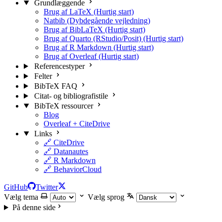
Grundlæggende
Brug af LaTeX (Hurtig start)
Natbib (Dybdegående vejledning)
Brug af BibLaTeX (Hurtig start)
Brug af Quarto (RStudio/Posit) (Hurtig start)
Brug af R Markdown (Hurtig start)
Brug af Overleaf (Hurtig start)
Referencestyper
Felter
BibTeX FAQ
Citat- og bibliografistile
BibTeX ressourcer
Blog
Overleaf + CiteDrive
Links
🔗 CiteDrive
🔗 Datanautes
🔗 R Markdown
🔗 BehaviorCloud
GitHub
Twitter
Vælg tema
Vælg sprog
På denne side