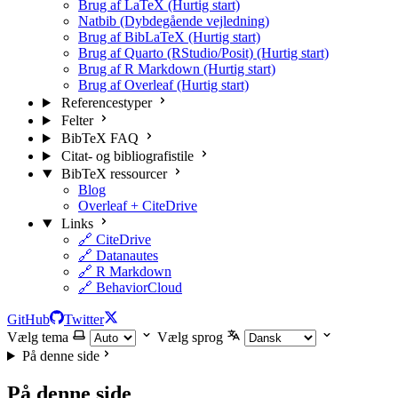
Brug af LaTeX (Hurtig start)
Natbib (Dybdegående vejledning)
Brug af BibLaTeX (Hurtig start)
Brug af Quarto (RStudio/Posit) (Hurtig start)
Brug af R Markdown (Hurtig start)
Brug af Overleaf (Hurtig start)
Referencestyper
Felter
BibTeX FAQ
Citat- og bibliografistile
BibTeX ressourcer
Blog
Overleaf + CiteDrive
Links
🔗 CiteDrive
🔗 Datanautes
🔗 R Markdown
🔗 BehaviorCloud
GitHub
Twitter
Vælg tema
Vælg sprog
På denne side
På denne side