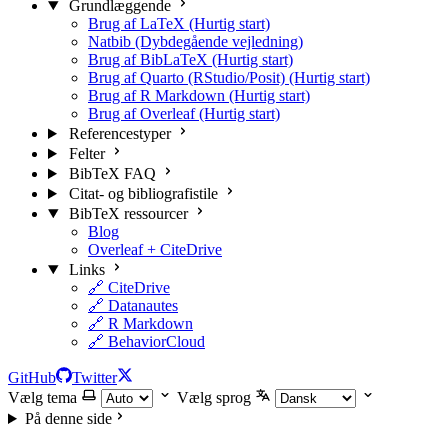
Grundlæggende
Brug af LaTeX (Hurtig start)
Natbib (Dybdegående vejledning)
Brug af BibLaTeX (Hurtig start)
Brug af Quarto (RStudio/Posit) (Hurtig start)
Brug af R Markdown (Hurtig start)
Brug af Overleaf (Hurtig start)
Referencestyper
Felter
BibTeX FAQ
Citat- og bibliografistile
BibTeX ressourcer
Blog
Overleaf + CiteDrive
Links
🔗 CiteDrive
🔗 Datanautes
🔗 R Markdown
🔗 BehaviorCloud
GitHub
Twitter
Vælg tema
Vælg sprog
På denne side