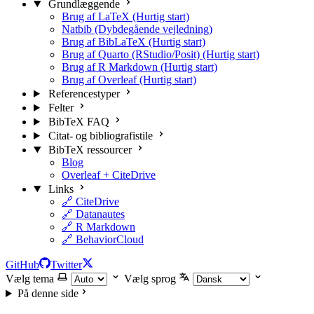
Grundlæggende
Brug af LaTeX (Hurtig start)
Natbib (Dybdegående vejledning)
Brug af BibLaTeX (Hurtig start)
Brug af Quarto (RStudio/Posit) (Hurtig start)
Brug af R Markdown (Hurtig start)
Brug af Overleaf (Hurtig start)
Referencestyper
Felter
BibTeX FAQ
Citat- og bibliografistile
BibTeX ressourcer
Blog
Overleaf + CiteDrive
Links
🔗 CiteDrive
🔗 Datanautes
🔗 R Markdown
🔗 BehaviorCloud
GitHub
Twitter
Vælg tema
Vælg sprog
På denne side