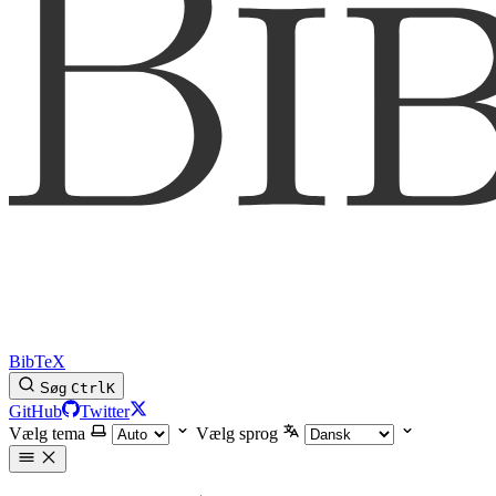
BibTeX
Søg
Ctrl
K
GitHub
Twitter
Vælg tema
Vælg sprog