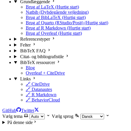
Grundlæggende
Brug af LaTeX (Hurtig start)
Natbib (Dybdegående vejledning)
Brug af BibLaTeX (Hurtig start)
Brug af Quarto (RStudio/Posit) (Hurtig start)
Brug af R Markdown (Hurtig start)
Brug af Overleaf (Hurtig start)
Referencestyper
Felter
BibTeX FAQ
Citat- og bibliografistile
BibTeX ressourcer
Blog
Overleaf + CiteDrive
Links
🔗 CiteDrive
🔗 Datanautes
🔗 R Markdown
🔗 BehaviorCloud
GitHub
Twitter
Vælg tema
Vælg sprog
På denne side