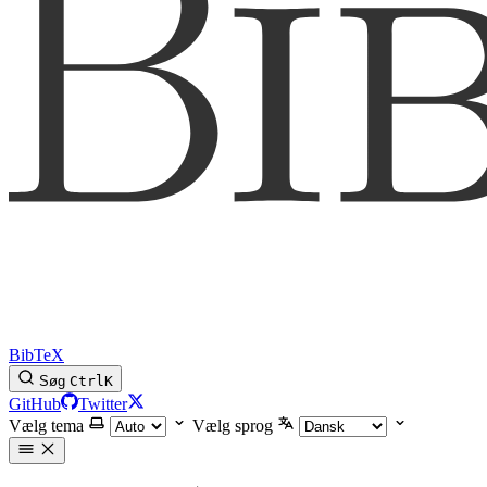
BibTeX
Søg
Ctrl
K
GitHub
Twitter
Vælg tema
Vælg sprog