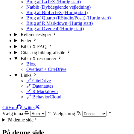
Brug af LaTeX (Hurtig start)
Natbib (Dybdegående vejledning)
Brug af BibLaTeX (Hurtig start)
Brug af Quarto (RStudio/Posit) (Hurtig start)
Brug af R Markdown (Hurtig start)
Brug af Overleaf (Hurtig start)
Referencestyper
Felter
BibTeX FAQ
Citat- og bibliografistile
BibTeX ressourcer
Blog
Overleaf + CiteDrive
Links
🔗 CiteDrive
🔗 Datanautes
🔗 R Markdown
🔗 BehaviorCloud
GitHub
Twitter
Vælg tema
Vælg sprog
På denne side
På denne side