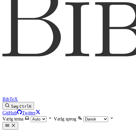
BibTeX
Søg
Ctrl
K
GitHub
Twitter
Vælg tema
Vælg sprog