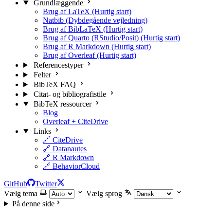
Grundlæggende
Brug af LaTeX (Hurtig start)
Natbib (Dybdegående vejledning)
Brug af BibLaTeX (Hurtig start)
Brug af Quarto (RStudio/Posit) (Hurtig start)
Brug af R Markdown (Hurtig start)
Brug af Overleaf (Hurtig start)
Referencestyper
Felter
BibTeX FAQ
Citat- og bibliografistile
BibTeX ressourcer
Blog
Overleaf + CiteDrive
Links
🔗 CiteDrive
🔗 Datanautes
🔗 R Markdown
🔗 BehaviorCloud
GitHub
Twitter
Vælg tema
Vælg sprog
På denne side