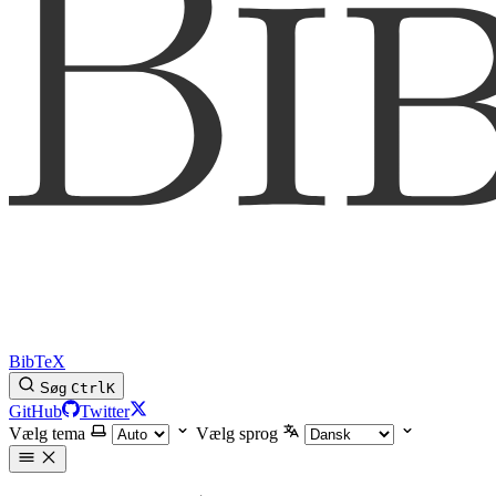
BibTeX
Søg
Ctrl
K
GitHub
Twitter
Vælg tema
Vælg sprog