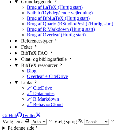
Grundlæggende
Brug af LaTeX (Hurtig start)
Natbib (Dybdegående vejledning)
Brug af BibLaTeX (Hurtig start)
Brug af Quarto (RStudio/Posit) (Hurtig start)
Brug af R Markdown (Hurtig start)
Brug af Overleaf (Hurtig start)
Referencestyper
Felter
BibTeX FAQ
Citat- og bibliografistile
BibTeX ressourcer
Blog
Overleaf + CiteDrive
Links
🔗 CiteDrive
🔗 Datanautes
🔗 R Markdown
🔗 BehaviorCloud
GitHub
Twitter
Vælg tema
Vælg sprog
På denne side