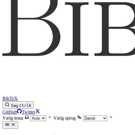
BibTeX
Søg
Ctrl
K
GitHub
Twitter
Vælg tema
Vælg sprog