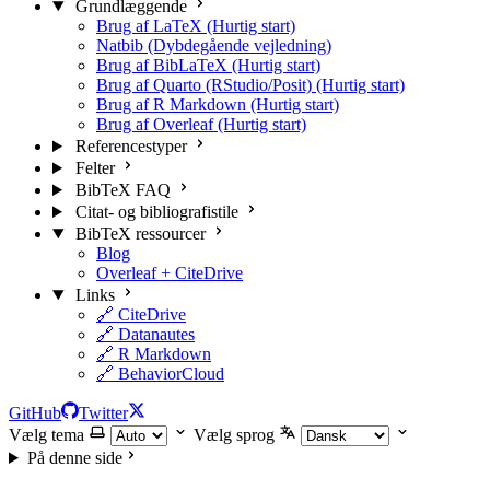
Grundlæggende
Brug af LaTeX (Hurtig start)
Natbib (Dybdegående vejledning)
Brug af BibLaTeX (Hurtig start)
Brug af Quarto (RStudio/Posit) (Hurtig start)
Brug af R Markdown (Hurtig start)
Brug af Overleaf (Hurtig start)
Referencestyper
Felter
BibTeX FAQ
Citat- og bibliografistile
BibTeX ressourcer
Blog
Overleaf + CiteDrive
Links
🔗 CiteDrive
🔗 Datanautes
🔗 R Markdown
🔗 BehaviorCloud
GitHub
Twitter
Vælg tema
Vælg sprog
På denne side