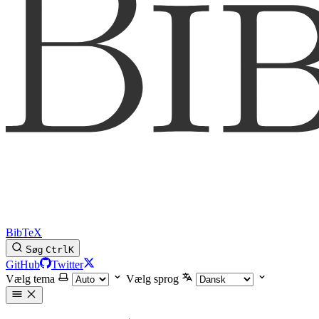
BibTeX
Søg
Ctrl
K
GitHub
Twitter
Vælg tema
Vælg sprog