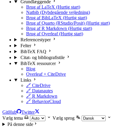
Grundlæggende
Brug af LaTeX (Hurtig start)
Natbib (Dybdegående vejledning)
Brug af BibLaTeX (Hurtig start)
Brug af Quarto (RStudio/Posit) (Hurtig start)
Brug af R Markdown (Hurtig start)
Brug af Overleaf (Hurtig start)
Referencestyper
Felter
BibTeX FAQ
Citat- og bibliografistile
BibTeX ressourcer
Blog
Overleaf + CiteDrive
Links
🔗 CiteDrive
🔗 Datanautes
🔗 R Markdown
🔗 BehaviorCloud
GitHub
Twitter
Vælg tema
Vælg sprog
På denne side