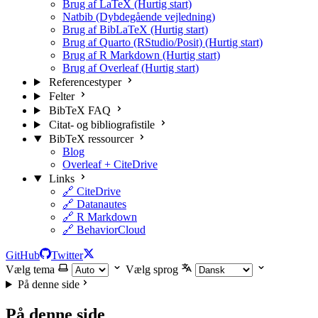
Brug af LaTeX (Hurtig start)
Natbib (Dybdegående vejledning)
Brug af BibLaTeX (Hurtig start)
Brug af Quarto (RStudio/Posit) (Hurtig start)
Brug af R Markdown (Hurtig start)
Brug af Overleaf (Hurtig start)
Referencestyper
Felter
BibTeX FAQ
Citat- og bibliografistile
BibTeX ressourcer
Blog
Overleaf + CiteDrive
Links
🔗 CiteDrive
🔗 Datanautes
🔗 R Markdown
🔗 BehaviorCloud
GitHub
Twitter
Vælg tema
Vælg sprog
På denne side
På denne side