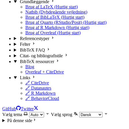
Grundlæggende
Brug af LaTeX (Hurtig start)
Natbib (Dybdegående vejledning)
Brug af BibLaTeX (Hurtig start)
Brug af Quarto (RStudio/Posit) (Hurtig start)
Brug af R Markdown (Hurtig start)
Brug af Overleaf (Hurtig start)
Referencestyper
Felter
BibTeX FAQ
Citat- og bibliografistile
BibTeX ressourcer
Blog
Overleaf + CiteDrive
Links
🔗 CiteDrive
🔗 Datanautes
🔗 R Markdown
🔗 BehaviorCloud
GitHub
Twitter
Vælg tema
Vælg sprog
På denne side