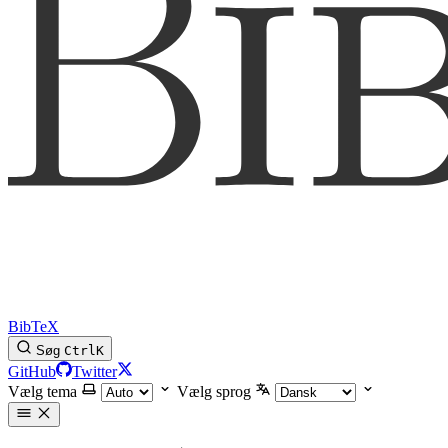
BibTeX
Søg
Ctrl
K
GitHub
Twitter
Vælg tema
Vælg sprog