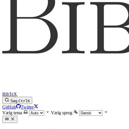
BibTeX
Søg
Ctrl
K
GitHub
Twitter
Vælg tema
Vælg sprog