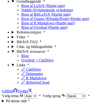
Grundlæggende
Brug af LaTeX (Hurtig start)
Natbib (Dybdegående vejledning)
Brug af BibLaTeX (Hurtig start)
Brug af Quarto (RStudio/Posit) (Hurtig start)
Brug af R Markdown (Hurtig start)
Brug af Overleaf (Hurtig start)
Referencestyper
Felter
BibTeX FAQ
Citat- og bibliografistile
BibTeX ressourcer
Blog
Overleaf + CiteDrive
Links
🔗 CiteDrive
🔗 Datanautes
🔗 R Markdown
🔗 BehaviorCloud
GitHub
Twitter
Vælg tema
Vælg sprog
På denne side