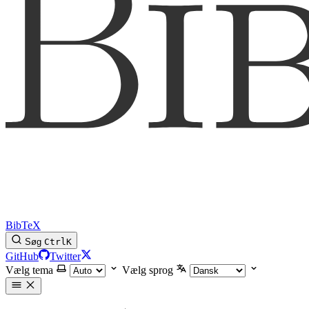
BibTeX
Søg
Ctrl
K
GitHub
Twitter
Vælg tema
Vælg sprog