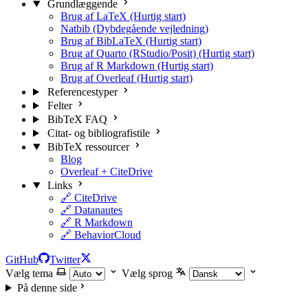
Grundlæggende
Brug af LaTeX (Hurtig start)
Natbib (Dybdegående vejledning)
Brug af BibLaTeX (Hurtig start)
Brug af Quarto (RStudio/Posit) (Hurtig start)
Brug af R Markdown (Hurtig start)
Brug af Overleaf (Hurtig start)
Referencestyper
Felter
BibTeX FAQ
Citat- og bibliografistile
BibTeX ressourcer
Blog
Overleaf + CiteDrive
Links
🔗 CiteDrive
🔗 Datanautes
🔗 R Markdown
🔗 BehaviorCloud
GitHub
Twitter
Vælg tema
Vælg sprog
På denne side