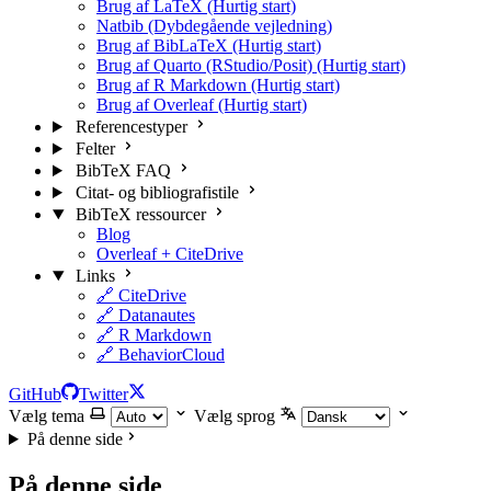
Brug af LaTeX (Hurtig start)
Natbib (Dybdegående vejledning)
Brug af BibLaTeX (Hurtig start)
Brug af Quarto (RStudio/Posit) (Hurtig start)
Brug af R Markdown (Hurtig start)
Brug af Overleaf (Hurtig start)
Referencestyper
Felter
BibTeX FAQ
Citat- og bibliografistile
BibTeX ressourcer
Blog
Overleaf + CiteDrive
Links
🔗 CiteDrive
🔗 Datanautes
🔗 R Markdown
🔗 BehaviorCloud
GitHub
Twitter
Vælg tema
Vælg sprog
På denne side
På denne side