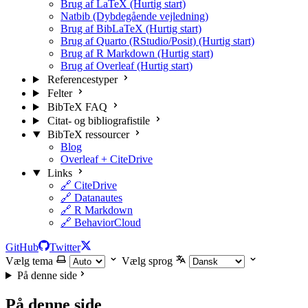
Brug af LaTeX (Hurtig start)
Natbib (Dybdegående vejledning)
Brug af BibLaTeX (Hurtig start)
Brug af Quarto (RStudio/Posit) (Hurtig start)
Brug af R Markdown (Hurtig start)
Brug af Overleaf (Hurtig start)
Referencestyper
Felter
BibTeX FAQ
Citat- og bibliografistile
BibTeX ressourcer
Blog
Overleaf + CiteDrive
Links
🔗 CiteDrive
🔗 Datanautes
🔗 R Markdown
🔗 BehaviorCloud
GitHub
Twitter
Vælg tema
Vælg sprog
På denne side
På denne side