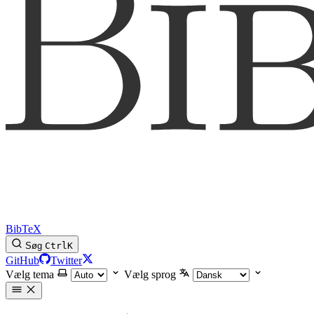
BibTeX
Søg
Ctrl
K
GitHub
Twitter
Vælg tema
Vælg sprog