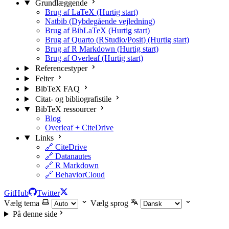
Grundlæggende
Brug af LaTeX (Hurtig start)
Natbib (Dybdegående vejledning)
Brug af BibLaTeX (Hurtig start)
Brug af Quarto (RStudio/Posit) (Hurtig start)
Brug af R Markdown (Hurtig start)
Brug af Overleaf (Hurtig start)
Referencestyper
Felter
BibTeX FAQ
Citat- og bibliografistile
BibTeX ressourcer
Blog
Overleaf + CiteDrive
Links
🔗 CiteDrive
🔗 Datanautes
🔗 R Markdown
🔗 BehaviorCloud
GitHub
Twitter
Vælg tema
Vælg sprog
På denne side