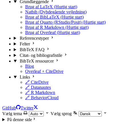
Grundlæggende
Brug af LaTeX (Hurtig start)
Natbib (Dybdegående vejledning)
Brug af BibLaTeX (Hurtig start)
Brug af Quarto (RStudio/Posit) (Hurtig start)
Brug af R Markdown (Hurtig start)
Brug af Overleaf (Hurtig start)
Referencestyper
Felter
BibTeX FAQ
Citat- og bibliografistile
BibTeX ressourcer
Blog
Overleaf + CiteDrive
Links
🔗 CiteDrive
🔗 Datanautes
🔗 R Markdown
🔗 BehaviorCloud
GitHub
Twitter
Vælg tema
Vælg sprog
På denne side