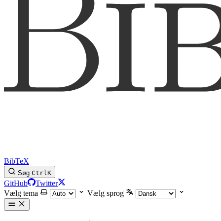
BibTeX
Søg
Ctrl
K
GitHub
Twitter
Vælg tema
Vælg sprog