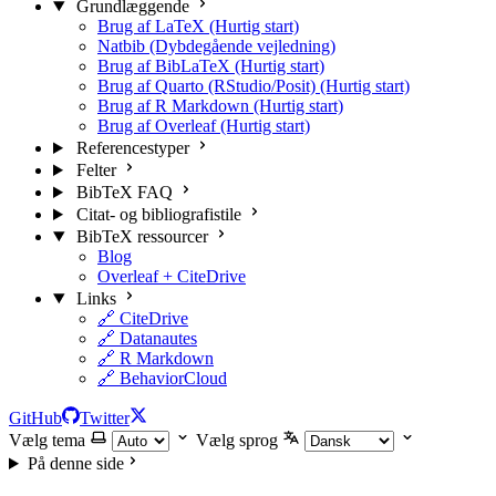
Grundlæggende
Brug af LaTeX (Hurtig start)
Natbib (Dybdegående vejledning)
Brug af BibLaTeX (Hurtig start)
Brug af Quarto (RStudio/Posit) (Hurtig start)
Brug af R Markdown (Hurtig start)
Brug af Overleaf (Hurtig start)
Referencestyper
Felter
BibTeX FAQ
Citat- og bibliografistile
BibTeX ressourcer
Blog
Overleaf + CiteDrive
Links
🔗 CiteDrive
🔗 Datanautes
🔗 R Markdown
🔗 BehaviorCloud
GitHub
Twitter
Vælg tema
Vælg sprog
På denne side