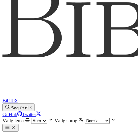
BibTeX
Søg
Ctrl
K
GitHub
Twitter
Vælg tema
Vælg sprog