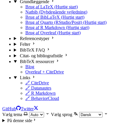
Grundlæggende
Brug af LaTeX (Hurtig start)
Natbib (Dybdegående vejledning)
Brug af BibLaTeX (Hurtig start)
Brug af Quarto (RStudio/Posit) (Hurtig start)
Brug af R Markdown (Hurtig start)
Brug af Overleaf (Hurtig start)
Referencestyper
Felter
BibTeX FAQ
Citat- og bibliografistile
BibTeX ressourcer
Blog
Overleaf + CiteDrive
Links
🔗 CiteDrive
🔗 Datanautes
🔗 R Markdown
🔗 BehaviorCloud
GitHub
Twitter
Vælg tema
Vælg sprog
På denne side