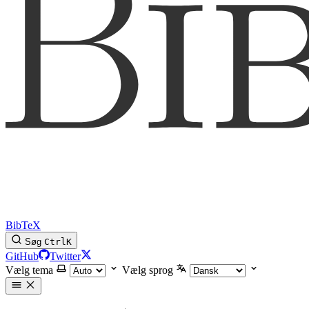
BibTeX
Søg
Ctrl
K
GitHub
Twitter
Vælg tema
Vælg sprog