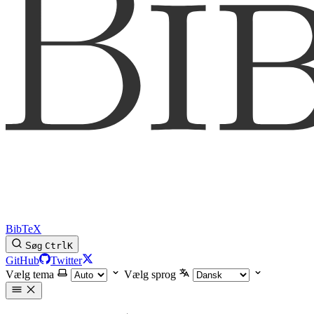
BibTeX
Søg
Ctrl
K
GitHub
Twitter
Vælg tema
Vælg sprog