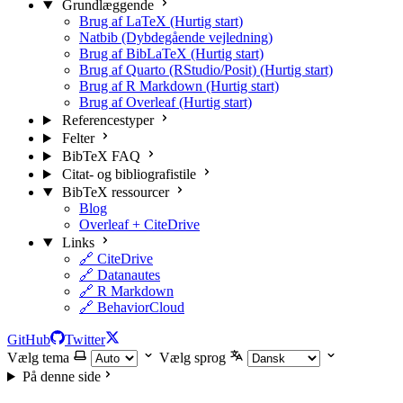
Grundlæggende
Brug af LaTeX (Hurtig start)
Natbib (Dybdegående vejledning)
Brug af BibLaTeX (Hurtig start)
Brug af Quarto (RStudio/Posit) (Hurtig start)
Brug af R Markdown (Hurtig start)
Brug af Overleaf (Hurtig start)
Referencestyper
Felter
BibTeX FAQ
Citat- og bibliografistile
BibTeX ressourcer
Blog
Overleaf + CiteDrive
Links
🔗 CiteDrive
🔗 Datanautes
🔗 R Markdown
🔗 BehaviorCloud
GitHub
Twitter
Vælg tema
Vælg sprog
På denne side