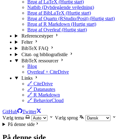
Brug af LaTeX (Hurtig start)
Natbib (Dybdegående vejledning)
Brug af BibLaTeX (Hurtig start)
Brug af Quarto (RStudio/Posit) (Hurtig start)
Brug af R Markdown (Hurtig start)
Brug af Overleaf (Hurtig start)
Referencestyper
Felter
BibTeX FAQ
Citat- og bibliografistile
BibTeX ressourcer
Blog
Overleaf + CiteDrive
Links
🔗 CiteDrive
🔗 Datanautes
🔗 R Markdown
🔗 BehaviorCloud
GitHub
Twitter
Vælg tema
Vælg sprog
På denne side
På denne side