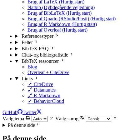
Brug af LaTeX (Hurtig start)
Natbib (Dybdegående vejledning)
Brug af BibLaTeX (Hurtig start)
Brug af Quarto (RStudio/Posit) (Hurtig start)
Brug af R Markdown (Hurtig start)
Brug af Overleaf (Hurtig start)
Referencestyper
Felter
BibTeX FAQ
Citat- og bibliografistile
BibTeX ressourcer
Blog
Overleaf + CiteDrive
Links
🔗 CiteDrive
🔗 Datanautes
🔗 R Markdown
🔗 BehaviorCloud
GitHub
Twitter
Vælg tema
Vælg sprog
På denne side
På denne side