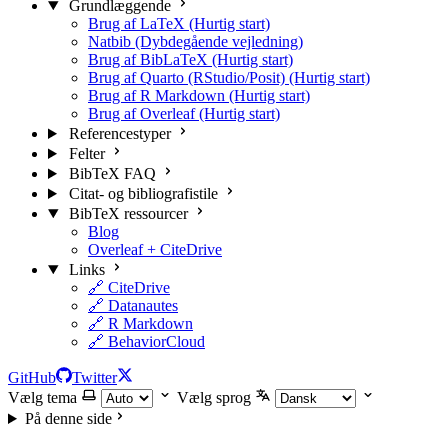
Grundlæggende
Brug af LaTeX (Hurtig start)
Natbib (Dybdegående vejledning)
Brug af BibLaTeX (Hurtig start)
Brug af Quarto (RStudio/Posit) (Hurtig start)
Brug af R Markdown (Hurtig start)
Brug af Overleaf (Hurtig start)
Referencestyper
Felter
BibTeX FAQ
Citat- og bibliografistile
BibTeX ressourcer
Blog
Overleaf + CiteDrive
Links
🔗 CiteDrive
🔗 Datanautes
🔗 R Markdown
🔗 BehaviorCloud
GitHub
Twitter
Vælg tema
Vælg sprog
På denne side