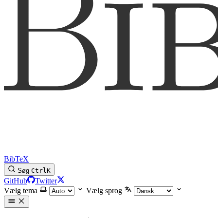
BibTeX
Søg
Ctrl
K
GitHub
Twitter
Vælg tema
Vælg sprog