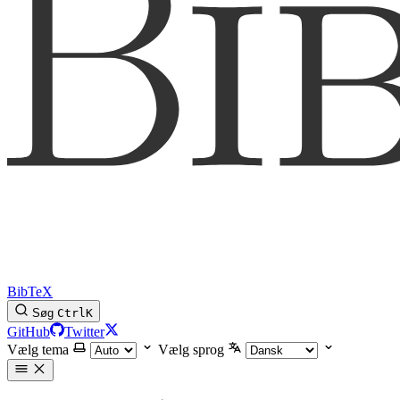
BibTeX
Søg
Ctrl
K
GitHub
Twitter
Vælg tema
Vælg sprog