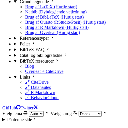
Grundlæggende
Brug af LaTeX (Hurtig start)
Natbib (Dybdegående vejledning)
Brug af BibLaTeX (Hurtig start)
Brug af Quarto (RStudio/Posit) (Hurtig start)
Brug af R Markdown (Hurtig start)
Brug af Overleaf (Hurtig start)
Referencestyper
Felter
BibTeX FAQ
Citat- og bibliografistile
BibTeX ressourcer
Blog
Overleaf + CiteDrive
Links
🔗 CiteDrive
🔗 Datanautes
🔗 R Markdown
🔗 BehaviorCloud
GitHub
Twitter
Vælg tema
Vælg sprog
På denne side