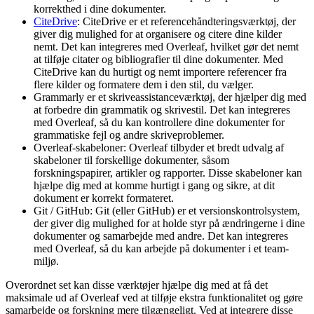
korrekthed i dine dokumenter.
CiteDrive
: CiteDrive er et referencehåndteringsværktøj, der
giver dig mulighed for at organisere og citere dine kilder
nemt. Det kan integreres med Overleaf, hvilket gør det nemt
at tilføje citater og bibliografier til dine dokumenter. Med
CiteDrive kan du hurtigt og nemt importere referencer fra
flere kilder og formatere dem i den stil, du vælger.
Grammarly er et skriveassistanceværktøj, der hjælper dig med
at forbedre din grammatik og skrivestil. Det kan integreres
med Overleaf, så du kan kontrollere dine dokumenter for
grammatiske fejl og andre skriveproblemer.
Overleaf-skabeloner: Overleaf tilbyder et bredt udvalg af
skabeloner til forskellige dokumenter, såsom
forskningspapirer, artikler og rapporter. Disse skabeloner kan
hjælpe dig med at komme hurtigt i gang og sikre, at dit
dokument er korrekt formateret.
Git / GitHub: Git (eller GitHub) er et versionskontrolsystem,
der giver dig mulighed for at holde styr på ændringerne i dine
dokumenter og samarbejde med andre. Det kan integreres
med Overleaf, så du kan arbejde på dokumenter i et team-
miljø.
Overordnet set kan disse værktøjer hjælpe dig med at få det
maksimale ud af Overleaf ved at tilføje ekstra funktionalitet og gøre
samarbejde og forskning mere tilgængeligt. Ved at integrere disse