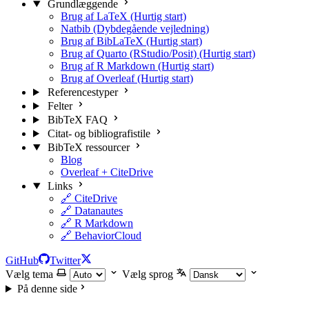
Grundlæggende
Brug af LaTeX (Hurtig start)
Natbib (Dybdegående vejledning)
Brug af BibLaTeX (Hurtig start)
Brug af Quarto (RStudio/Posit) (Hurtig start)
Brug af R Markdown (Hurtig start)
Brug af Overleaf (Hurtig start)
Referencestyper
Felter
BibTeX FAQ
Citat- og bibliografistile
BibTeX ressourcer
Blog
Overleaf + CiteDrive
Links
🔗 CiteDrive
🔗 Datanautes
🔗 R Markdown
🔗 BehaviorCloud
GitHub
Twitter
Vælg tema
Vælg sprog
På denne side