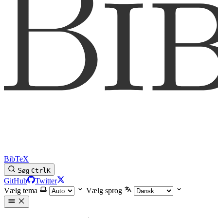
BibTeX
Søg
Ctrl
K
GitHub
Twitter
Vælg tema
Vælg sprog