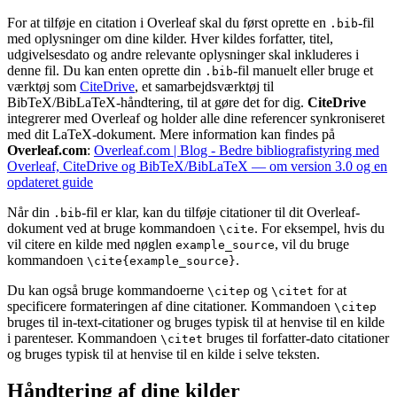
For at tilføje en citation i Overleaf skal du først oprette en
-fil
.bib
med oplysninger om dine kilder. Hver kildes forfatter, titel,
udgivelsesdato og andre relevante oplysninger skal inkluderes i
denne fil. Du kan enten oprette din
-fil manuelt eller bruge et
.bib
værktøj som
CiteDrive
, et samarbejdsværktøj til
BibTeX/BibLaTeX-håndtering, til at gøre det for dig.
CiteDrive
integrerer med Overleaf og holder alle dine referencer synkroniseret
med dit LaTeX-dokument. Mere information kan findes på
Overleaf.com
:
Overleaf.com | Blog - Bedre bibliografistyring med
Overleaf, CiteDrive og BibTeX/BibLaTeX — om version 3.0 og en
opdateret guide
Når din
-fil er klar, kan du tilføje citationer til dit Overleaf-
.bib
dokument ved at bruge kommandoen
. For eksempel, hvis du
\cite
vil citere en kilde med nøglen
, vil du bruge
example_source
kommandoen
.
\cite{example_source}
Du kan også bruge kommandoerne
og
for at
\citep
\citet
specificere formateringen af dine citationer. Kommandoen
\citep
bruges til in-text-citationer og bruges typisk til at henvise til en kilde
i parenteser. Kommandoen
bruges til forfatter-dato citationer
\citet
og bruges typisk til at henvise til en kilde i selve teksten.
Håndtering af dine kilder