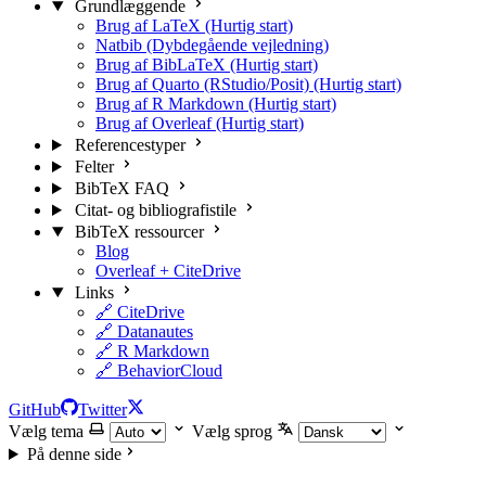
Grundlæggende
Brug af LaTeX (Hurtig start)
Natbib (Dybdegående vejledning)
Brug af BibLaTeX (Hurtig start)
Brug af Quarto (RStudio/Posit) (Hurtig start)
Brug af R Markdown (Hurtig start)
Brug af Overleaf (Hurtig start)
Referencestyper
Felter
BibTeX FAQ
Citat- og bibliografistile
BibTeX ressourcer
Blog
Overleaf + CiteDrive
Links
🔗 CiteDrive
🔗 Datanautes
🔗 R Markdown
🔗 BehaviorCloud
GitHub
Twitter
Vælg tema
Vælg sprog
På denne side