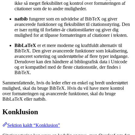
ikke så meget fleksibilitet og kontrol over formateringen af
citationer som de to andre muligheder.
natbib
fungerer som en udvidelse af BibTeX og giver
avancerede funktioner og fleksibilitet til citationsstyring. Den
er især nyttig til forfatter-år citationstilarter og giver dig
mulighed for at tilpasse formateringen af citationer i teksten.
BibLaTeX
er et mere moderne og kraftfuldt alternativ til
BibTeX. Den giver avancerede funktioner som lokalisering,
avanceret sortering og understøttelse af flere typer indgange.
Derudover kan den håndtere al bibliografisk data i Unicode
og er kompatibel med de fleste citationsstile, der findes i
BibTeX.
Sammenfattende, hvis du leder efter en enkel og bredt understøttet
mulighed, skal du bruge BibTeX. Hvis du vil have mere kontrol
over formateringen og avancerede funktioner, skal du bruge
BibLaTeX eller natbib.
Konklusion
Sektion kaldt “Konklusion”