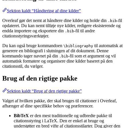
Sektion kaldt “Håndtering af dine kilder”
Overleaf gør det nemt at håndtere dine kilder og holde din
-fil
.bib
opdateret. Du kan nemt tilføje nye kilder, redigere eksisterende og
endda importere og eksportere din
-fil til andre
.bib
citationsstyringsværktøjer.
Du kan også bruge kommandoen
til automatisk at
\bibliography
generere en bibliografi i slutningen af dit dokument. Denne
kommando tager navnet på din
-fil som et argument og vil
.bib
automatisk formatere og organisere dine kilder baseret på den
citationsstil, du vælger.
Brug af den rigtige pakke
Sektion kaldt “Brug af den rigtige pakke”
Valget af hvilken pakke, der skal bruges til citationer i Overleaf,
afhænger af dine specifikke behov og præferencer.
BibTeX
er den mest traditionelle og udbredte pakke til
citationsstyring i LaTeX. Den er enkel at bruge og
understøtter en bred vifte af citationsstilarter. Dog giver den