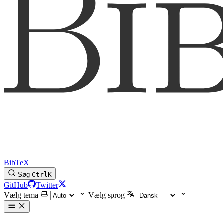
BibTeX
Søg
Ctrl
K
GitHub
Twitter
Vælg tema
Vælg sprog