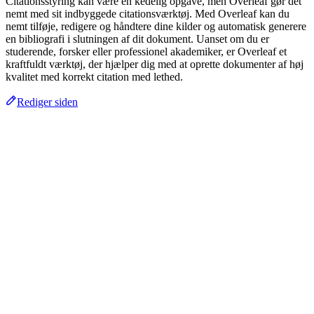
Citationsstyring kan være en kedelig opgave, men Overleaf gør det
nemt med sit indbyggede citationsværktøj. Med Overleaf kan du
nemt tilføje, redigere og håndtere dine kilder og automatisk generere
en bibliografi i slutningen af dit dokument. Uanset om du er
studerende, forsker eller professionel akademiker, er Overleaf et
kraftfuldt værktøj, der hjælper dig med at oprette dokumenter af høj
kvalitet med korrekt citation med lethed.
Rediger siden