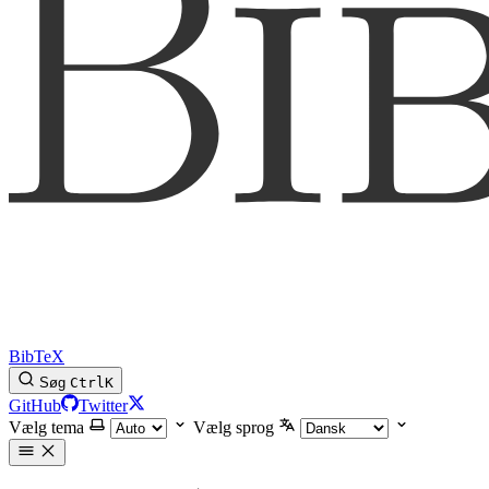
BibTeX
Søg
Ctrl
K
GitHub
Twitter
Vælg tema
Vælg sprog