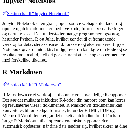
Jupyter Notebook
Sektion kaldt “Jupyter Notebook”
Jupyter Notebook er en gratis, open-source webapp, der lader dig
oprette og dele dokumenter med live kode, formler, visualiseringer
og narrativ tekst. Den understøtter mange programmeringssprog,
herunder Python, R og Julia, hvilket gør det til et fremragende
værktøj for datavidenskabsmænd, forskere og akademikere. Jupyter
Notebook giver et interaktivt miljø, hvor du kan køre din kode og se
resultaterne i realtid, hvilket gør det nemt at teste og eksperimentere
med forskellige tilgange.
R Markdown
Sektion kaldt “R Markdown”
R Markdown er et værktøj til at oprette genanvendelige R-rapporter.
Det gør det muligt at inkludere R-kode i din rapport, som kan køres,
og resultaterne vises i dokumentet. R Markdown-dokumenter kan
konverteres til forskellige formater, herunder HTML, PDF og
Microsoft Word, hvilket gør det enkelt at dele dine fund. Du kan
bruge R Markdown til at oprette dynamiske rapporter, der
automatisk opdateres, når dine data ændrer sig, hvilket sikrer, at dine