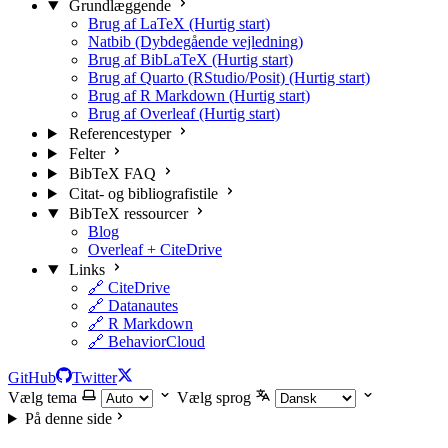
Grundlæggende
Brug af LaTeX (Hurtig start)
Natbib (Dybdegående vejledning)
Brug af BibLaTeX (Hurtig start)
Brug af Quarto (RStudio/Posit) (Hurtig start)
Brug af R Markdown (Hurtig start)
Brug af Overleaf (Hurtig start)
Referencestyper
Felter
BibTeX FAQ
Citat- og bibliografistile
BibTeX ressourcer
Blog
Overleaf + CiteDrive
Links
🔗 CiteDrive
🔗 Datanautes
🔗 R Markdown
🔗 BehaviorCloud
GitHub
Twitter
Vælg tema
Vælg sprog
På denne side